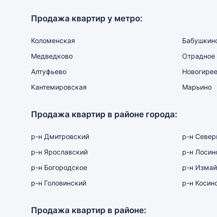
Продажа квартир у метро:
Коломенская
Бабушкин
Медведково
Отрадное
Алтуфьево
Новогире
Кантемировская
Марьино
Продажа квартир в районе города:
р-н Дмитровский
р-н Севе
р-н Ярославский
р-н Лосин
р-н Богородское
р-н Измай
р-н Головинский
р-н Косин
Продажа квартир в районе: