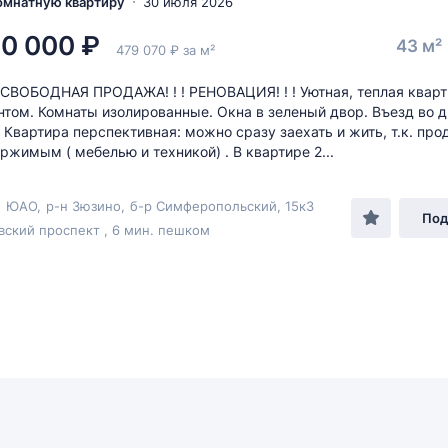
комнатную квартиру
30 июля 2026
0 000 ₽
43 м²
479 070 ₽ за м²
 СВОБОДНАЯ ПРОДАЖА! ! ! РЕНОВАЦИЯ! ! ! Уютная, теплая кварт
том. Комнаты изолированные. Окна в зеленый двор. Въезд во д
 Квартира перспективная: можно сразу заехать и жить, т.к. про
ржимым ( мебелью и техникой) . В квартире 2...
,
ЮАО
,
р-н Зюзино
,
б-р Симферопольский
, 15к3
Под
ский проспект , 6 мин. пешком