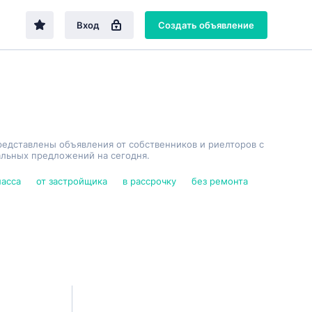
Вход
Создать объявление
редставлены объявления от собственников и риелторов с
альных предложений на сегодня.
ласса
от застройщика
в рассрочку
без ремонта