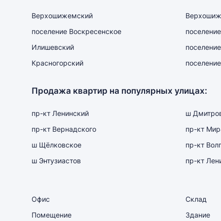
Верхошижемский
Верхошиж
поселение Воскресенское
поселение
Илишевский
поселение
Красногорский
поселение
Продажа квартир на популярных улицах:
пр-кт Ленинский
ш Дмитро
пр-кт Вернадского
пр-кт Мир
ш Щёлковское
пр-кт Вол
ш Энтузиастов
пр-кт Лен
Офис
Склад
Помещение
Здание