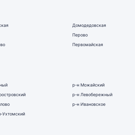
ская
Домодедовская
Перово
ево
Первомайская
рный
р-н Можайский
оостровский
р-н Левобережный
лово
р-н Ивановское
о-Ухтомский