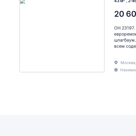
43 м² , 2-
20 60
ОН 23197.
евроремон
шлагбаум.
всем соде
Москва
Нахимов