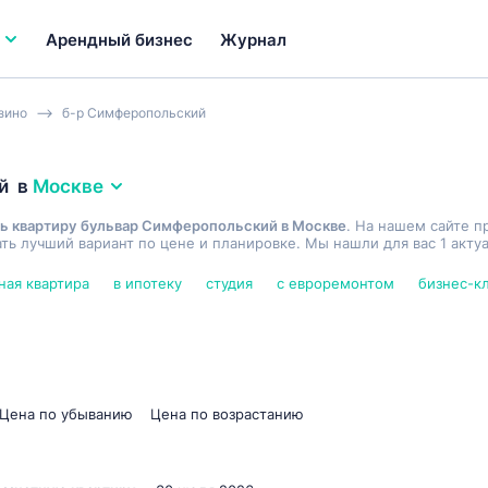
Арендный бизнес
Журнал
зино
б-р Симферопольский
й
в
Москве
ь квартиру бульвар Симферопольский в Москве
. На нашем сайте п
ь лучший вариант по цене и планировке. Мы нашли для вас 1 акту
ная квартира
в ипотеку
студия
с евроремонтом
бизнес-к
Цена по убыванию
Цена по возрастанию