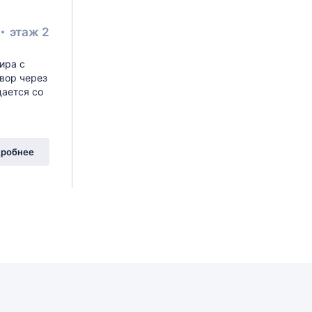
этаж 2
ира с
вор через
дается со
робнее