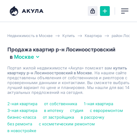
Недвижимость в Москве
Купить
Квартира
район Лосино
Продажа квартир р-н Лосиноостровский
в
Москве
Портал жилой недвижимости «Акула» поможет вам
купить
квартиру р-н Лосиноостровский в Москве
. На нашем сайте
представлены объявления от собственников и риелторов с
проверенными данными и контактами. Вы сможете выбрать
лучший вариант по цене и планировке. Мы нашли для вас 14
актуальных предложений на сегодня.
2-ная квартира
от собственника
1-ная квартира
3-ная квартира
в ипотеку
студия
с евроремонтом
бизнес-класса
от застройщика
в рассрочку
без ремонта
с косметическим ремонтом
в новостройке