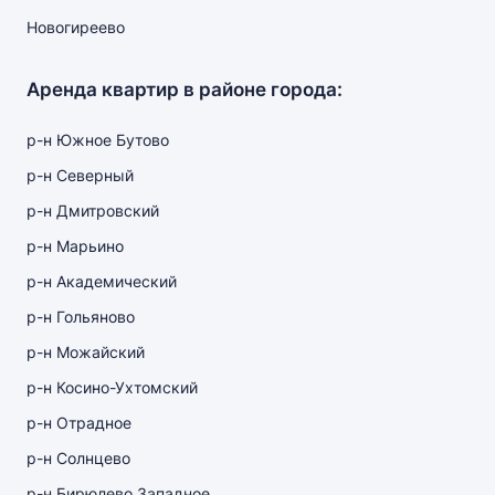
Новогиреево
Аренда квартир в районе города:
р-н Южное Бутово
р-н Северный
р-н Дмитровский
р-н Марьино
р-н Академический
р-н Гольяново
р-н Можайский
р-н Косино-Ухтомский
р-н Отрадное
р-н Солнцево
р-н Бирюлево Западное