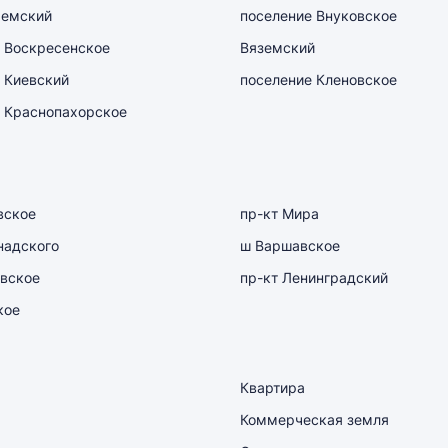
емский
поселение Внуковское
 Воскресенское
Вяземский
 Киевский
поселение Кленовское
 Краснопахорское
вское
пр-кт Мира
надского
ш Варшавское
вское
пр-кт Ленинградский
кое
Квартира
Коммерческая земля