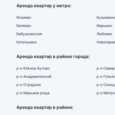
Аренда квартир у метро:
Ясенево
Кузьминк
Беляево
Марьино
Бабушкинская
Люблино
Котельники
Новогире
Аренда квартир в районе города:
р-н Южное Бутово
р-н Севе
р-н Академический
р-н Голья
р-н Отрадное
р-н Солнц
р-н Марьина роща
р-н Метро
Аренда квартир в районе: