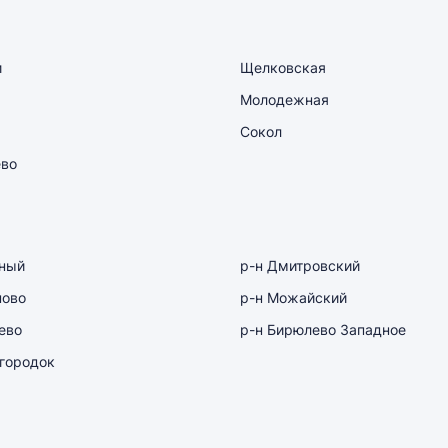
и
Щелковская
Молодежная
Сокол
ево
рный
р-н Дмитровский
ново
р-н Можайский
ево
р-н Бирюлево Западное
городок