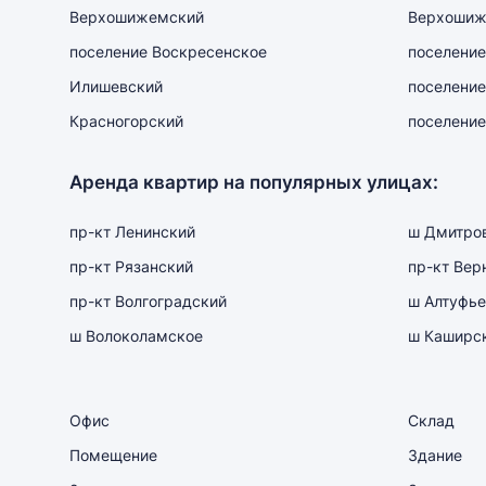
Верхошижемский
Верхошиж
поселение Воскресенское
поселение
Илишевский
поселение
Красногорский
поселение
Аренда квартир на популярных улицах:
пр-кт Ленинский
ш Дмитро
пр-кт Рязанский
пр-кт Вер
пр-кт Волгоградский
ш Алтуфье
ш Волоколамское
ш Каширс
Офис
Склад
Помещение
Здание