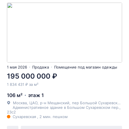
1 мая 2026
Продажа
Помещение под магазин одежды
195 000 000 ₽
1 834 431 ₽ за м²
106 м²
этаж 1
Москва
,
ЦАО
,
р-н Мещанский
,
пер Большой Сухаревский
, 2
Административное здание в Большом Сухаревском пер.,
23с2
Сухаревская , 2 мин. пешком