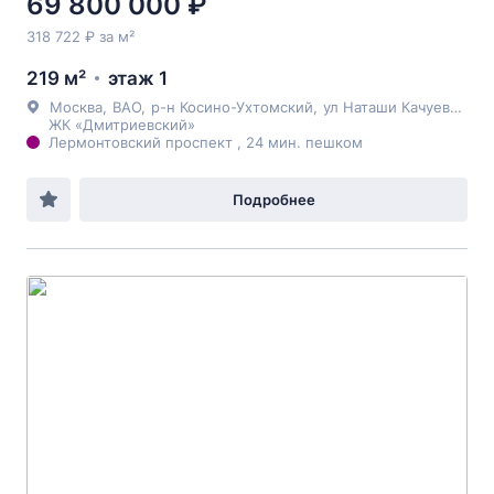
69 800 000 ₽
318 722 ₽ за м²
219 м²
этаж 1
Москва
,
ВАО
,
р-н Косино-Ухтомский
,
ул Наташи Качуевской
,
ЖК «Дмитриевский»
Лермонтовский проспект , 24 мин. пешком
Подробнее