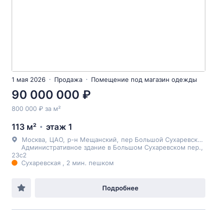
1 мая 2026
Продажа
Помещение под магазин одежды
90 000 000 ₽
800 000 ₽ за м²
113 м²
этаж 1
Москва
,
ЦАО
,
р-н Мещанский
,
пер Большой Сухаревский
, 2
Административное здание в Большом Сухаревском пер.,
23с2
Сухаревская , 2 мин. пешком
Подробнее