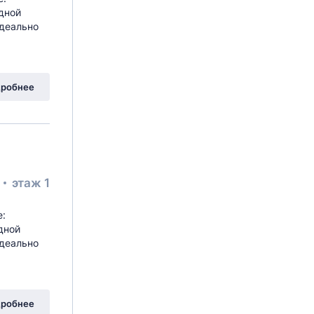
дной
Идеально
вая Аллея
, 19к4
робнее
²
этаж 1
е:
дной
Идеально
вая Аллея
, 19к4
робнее