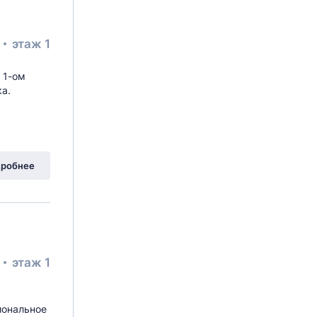
²
этаж 1
 1-ом
а.
ы Ахматовой
, 11к3
робнее
²
этаж 1
иональное