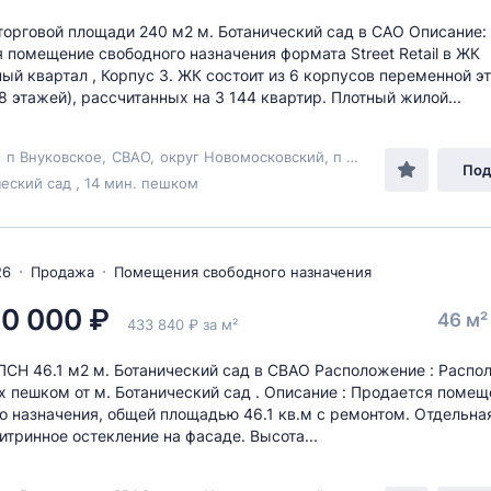
орговой площади 240 м2 м. Ботанический сад в САО Описание:
 помещение свободного назначения формата Street Retail в ЖК
ый квартал , Корпус 3. ЖК состоит из 6 корпусов переменной э
18 этажей), рассчитанных на 3 144 квартир. Плотный жилой...
,
п Внуковское
,
СВАО
,
округ Новомосковский
, п Внуково,
ул Березо
Под
еский сад , 14 мин. пешком
26
Продажа
Помещения свободного назначения
0 000 ₽
46 м
433 840 ₽ за м²
СН 46.1 м2 м. Ботанический сад в СВАО Расположение : Распо
х пешком от м. Ботанический сад . Описание : Продается помещ
о назначения, общей площадью 46.1 кв.м с рeмoнтом. Отдельна
витринное остекление на фасаде. Высота...