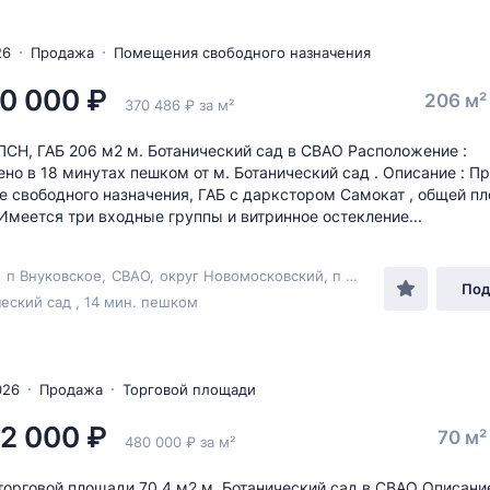
26
Продажа
Помещения свободного назначения
0 000 ₽
206 м
370 486 ₽ за м²
СН, ГАБ 206 м2 м. Ботанический сад в СВАО Расположение :
но в 18 минутах пешком от м. Ботанический сад . Описание : П
 свободного назначения, ГАБ с даркстором Самокат , общей п
 Имеется три входные группы и витринное остекление...
,
п Внуковское
,
СВАО
,
округ Новомосковский
, п Внуково,
ул Березо
Под
еский сад , 14 мин. пешком
026
Продажа
Торговой площади
2 000 ₽
70 м
480 000 ₽ за м²
орговой площади 70.4 м2 м. Ботанический сад в СВАО Описани