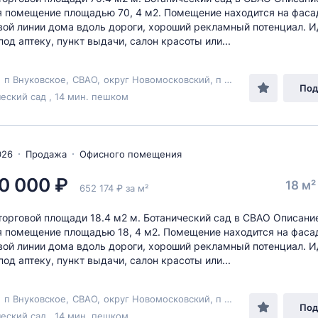
 помещение площадью 70, 4 м2. Помещение находится на фаса
вой линии дома вдоль дороги, хороший рекламный потенциал. 
под аптеку, пункт выдачи, салон красоты или...
,
п Внуковское
,
СВАО
,
округ Новомосковский
, п Внуково,
ул Березо
Под
еский сад , 14 мин. пешком
026
Продажа
Офисного помещения
0 000 ₽
18 м
652 174 ₽ за м²
орговой площади 18.4 м2 м. Ботанический сад в СВАО Описани
 помещение площадью 18, 4 м2. Помещение находится на фаса
вой линии дома вдоль дороги, хороший рекламный потенциал. 
под аптеку, пункт выдачи, салон красоты или...
,
п Внуковское
,
СВАО
,
округ Новомосковский
, п Внуково,
ул Березо
Под
еский сад , 14 мин. пешком