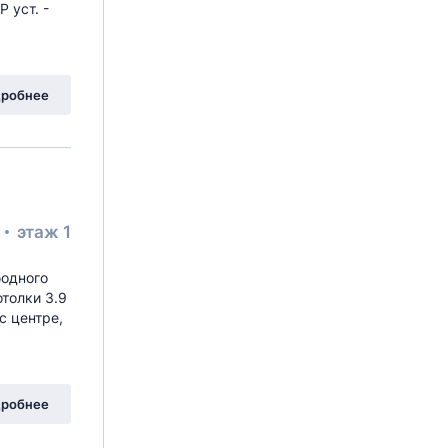
 уст. -
вая Аллея
, 7Б
робнее
²
этаж 1
бодного
толки 3.9
с центре,
вая Аллея
, 14Б
робнее