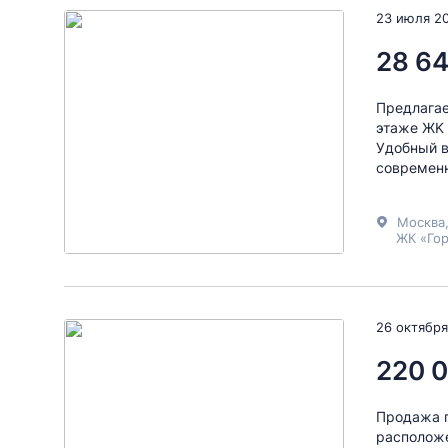
23 июля 2
28 64
Предлагае
этаже ЖK 
Удобный в
современн
Москва
ЖК «Го
26 октября
220 
Продажа п
расположе