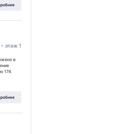
вая Аллея
, 19к1
робнее
²
этаж 1
ожено в
ение
ю 174
вая Аллея
, 19к2
робнее