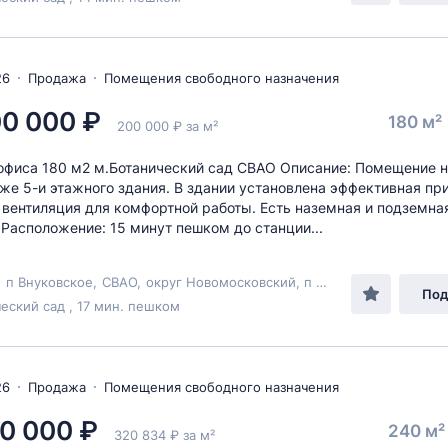
26
Продажа
Помещения свободного назначения
00 000 ₽
180 м²
200 000 ₽ за м²
фиса 180 м2 м.Ботанический сад СВАО Описание: Помещение н
аже 5-и этажного здания. В здании установлена эффективная пр
вентиляция для комфортной работы. Есть наземная и подземна
 Расположение: 15 минут пешком до станции...
,
п Внуковское
,
СВАО
,
округ Новомосковский
, п Внуково,
ул Березо
Под
еский сад , 17 мин. пешком
26
Продажа
Помещения свободного назначения
0 000 ₽
240 м
320 834 ₽ за м²