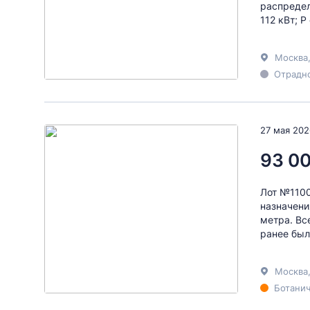
распредел
112 кВт; Р
Москва
Отрадно
27 мая 202
93 0
Лот №1100
назначени
метра. Вс
ранее был
Москва
Ботанич