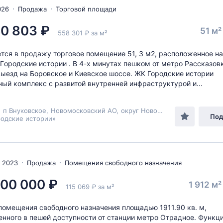
026
Продажа
Торговой площади
0 803 ₽
51 м
558 301 ₽ за м²
тся в продажу торговое помeщeние 51, 3 м2, расположенное на
Гopодские иcтoрии . В 4-х минутах пешком от метро Рассказовк
ыезд на Боровское и Киевское шоссе. ЖК Городские истории
ый комплекс с развитой внутренней инфраструктурой и...
,
п Внуковское
,
Новомосковский АО
,
округ Новомосковский
,
ул Анн
Под
родские истории»
 2023
Продажа
Помещения свободного назначения
000 000 ₽
1 912 м
115 069 ₽ за м²
омещения свободного назначения площадью 1911.90 кв. м,
нного в пешей доступности от станции метро Отрадное. Функц