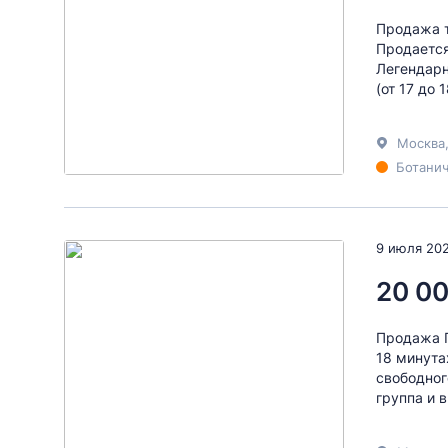
Продажа т
Продается
Легендарн
(от 17 до 
Москва
Ботанич
9 июля 20
20 00
Продажа П
18 минута
свободног
группа и 