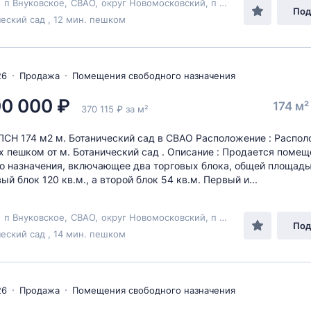
,
п Внуковское
,
СВАО
,
округ Новомосковский
, п Внуково,
ул Березо
Под
еский сад , 12 мин. пешком
26
Продажа
Помещения свободного назначения
00 000 ₽
174 м
370 115 ₽ за м²
СН 174 м2 м. Ботанический сад в СВАО Расположение : Распол
х пешком от м. Ботанический сад . Описание : Продается помещ
о назначения, включающее два торговых блока, общей площадь
ый блок 120 кв.м., а второй блок 54 кв.м. Первый и...
,
п Внуковское
,
СВАО
,
округ Новомосковский
, п Внуково,
ул Березо
Под
еский сад , 14 мин. пешком
26
Продажа
Помещения свободного назначения