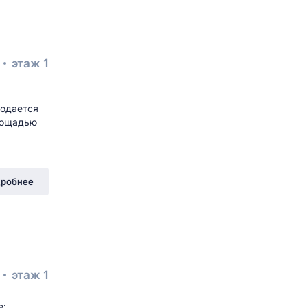
²
этаж 1
родается
лощадью
вая Аллея
, 19к2
робнее
²
этаж 1
е: