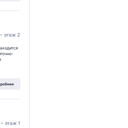
этаж 2
аходится
иточно-
я
вая Аллея
, 14Бс1
робнее
²
этаж 1