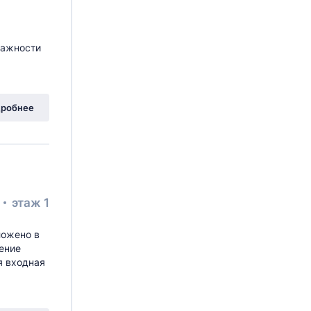
тажности
вая Аллея
, 19к3
робнее
²
этаж 1
ложено в
ение
я входная