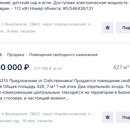
ение: детский сад и ясли. Доступная электрическая мощность: Р
 един. - 112 кВт.Номер объекта: #5/546428/131
,
п Внуковское
,
СВАО
,
округ Новомосковский
, п Внуково,
ул Березо
Под
е , 9 мин. пешком
6
Продажа
Помещения свободного назначения
00 000 ₽
427 м
217 799 ₽ за м²
315 Предложение от Собственника! Продается помещение сво
я Общая площадь 426, 7 м² 1-ый этаж Два отдельныйх входа. По
е коммуникации центральные. Находится на территории в Бизне
а столовая, в настоящий момент...
,
п Внуковское
,
СВАО
,
округ Новомосковский
, п Внуково,
ул Березо
Под
еский сад , 16 мин. пешком