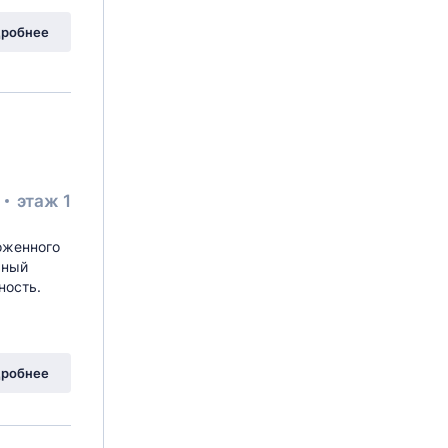
робнее
²
этаж 1
оженного
ьный
ность.
робнее