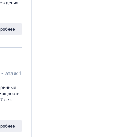
реждения,
робнее
²
этаж 1
итринные
 мощность
7 лет.
робнее