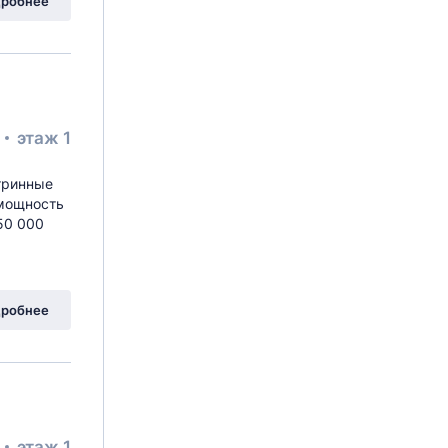
робнее
²
этаж 1
итринные
 мощность
350 000
робнее
²
этаж 1