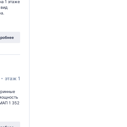
на 1 этаже
 вид
ра.
робнее
²
этаж 1
итринные
 мощность
 МАП 1 352