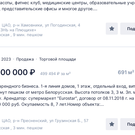
асоты, фитнес клуб, медицинские центры, образовательные уч
 представительские офисы и многое другое....
,
ЦАО
,
р-н Хамовники
,
ул Погодинская
, 4
Под
ЗНЬ на Плющихе»
ская , 9 мин. пешком
 2023
Продажа
Торговой площади
000 000 ₽
691 м
499 494 ₽ за м²
рендного бизнеса. 1-я линия домов, 1 этаж, отдельный вход, в
инут пешком от метро Белорусская. Высота потолков 3, 3 м. Эл.
. Арендатор: супермаркет "Eurostar", договор от 08.11.2018 г. на 
 000 руб. Окупаемость 8, 7 лет.Номер объекта:...
,
ЦАО
,
р-н Пресненский
,
ул Грузинская Б.
, 57
Под
ская , 3 мин. пешком