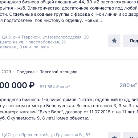
рендного бизнеса общей площадью 44, 90 м2 расположенного 
рытия - ж/б. Электричество: достаточное количество под любой
сти. Отдельные входные группы с фасада с 1-ой линии и со дво
 подготовлены под чистовую отделку. Новые...
,
ЦАО
,
р-н Тверской
,
ул Новослободская
, 20
Под
центр на ул. Новослободская, 20
евская , 3 мин. пешком
 2023
Продажа
Торговой площади
00 000 ₽
280 м
571 684 ₽ за м²
рендного бизнеса. 1-я линия домов, 1 этаж, отдельный вход, в
инут пешком от метро Белорусская. Высота потолков 3, 3 м. Эл.
ендатор: магазин "Вкус Вилл", договор от 11.07.2018 г. на 11 лет.
уб. Окупаемость 9, 8 лет.Номер объекта:...
,
ЦАО
,
р-н Пресненский
,
ул Грузинская Б.
, 57