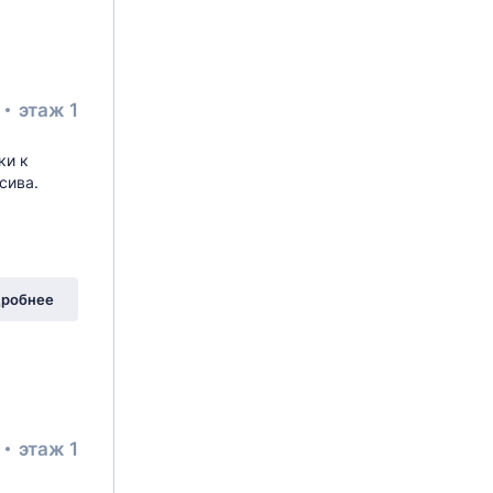
²
этаж 1
ки к
сива.
робнее
²
этаж 1