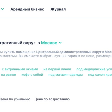
Арендный бизнес
Журнал
тративный округ
в
Москве
ам
купить помещение Центральный административный округ в Мос
онтактами. Вы сможете выбрать лучший вариант по цене, размещен
с витринными окнами
на первой линии
под медицинские усл
 на рынке
кофе с собой
под магазин одежды
под салон кра
Цена по убыванию
Цена по возрастанию