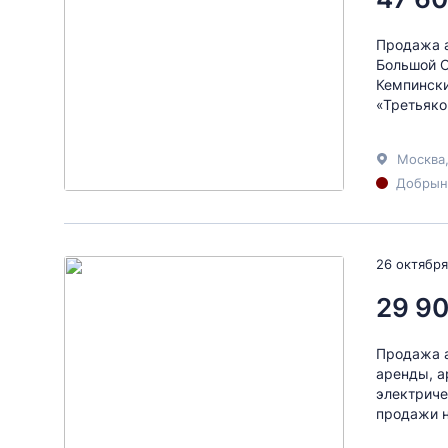
Продажа а
Большой О
Кемпински
«Третьяко
Москва
Добрыни
26 октября
29 90
Продажа а
аренды, а
электриче
продажи н