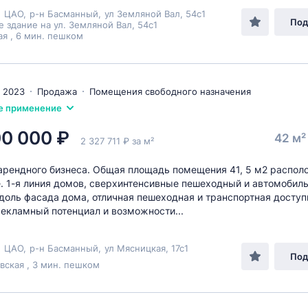
,
ЦАО
,
р-н Басманный
,
ул Земляной Вал
, 54с1
Под
 здание на ул. Земляной Вал, 54с1
ая , 6 мин. пешком
 2023
Продажа
Помещения свободного назначения
е применение
00 000 ₽
42 м
2 327 711 ₽ за м²
рендного бизнеса. Общая площадь помещения 41, 5 м2 распол
е. 1-я линия домов, сверхинтенсивные пешеходный и автомобил
доль фасада дома, отличная пешеходная и транспортная доступ
екламный потенциал и возможности...
,
ЦАО
,
р-н Басманный
,
ул Мясницкая
, 17с1
Под
вская , 3 мин. пешком