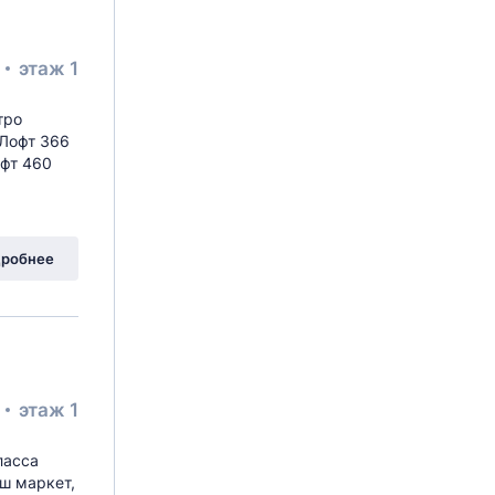
²
этаж 1
тро
 Лофт 366
офт 460
робнее
²
этаж 1
ласса
ш маркет,