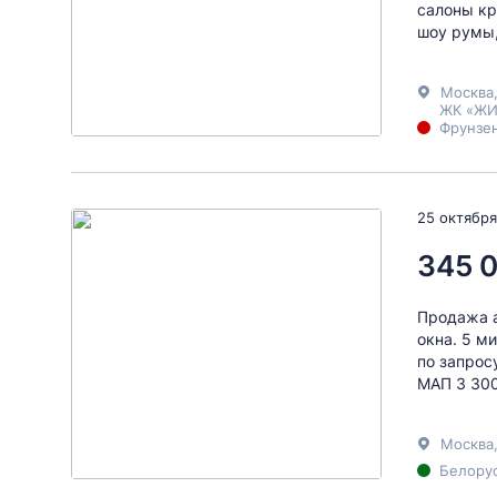
салоны кр
шоу румы,
Москва
ЖК «ЖИ
Фрунзен
25 октября
345 
Продажа а
окна. 5 м
по запросу
МАП 3 300
Москва
Белорус