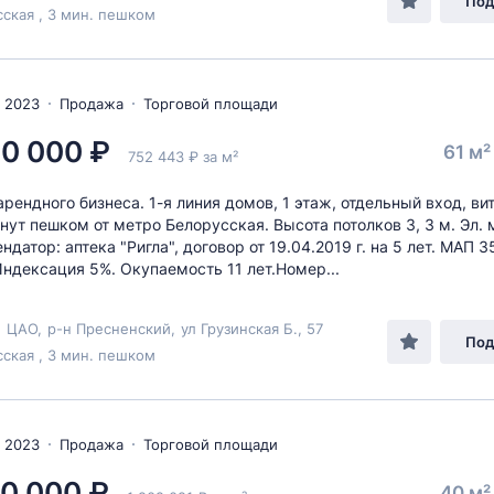
Под
ская , 3 мин. пешком
 2023
Продажа
Торговой площади
0 000 ₽
61 м
752 443 ₽ за м²
рендного бизнеса. 1-я линия домов, 1 этаж, отдельный вход, в
инут пешком от метро Белорусская. Высота потолков 3, 3 м. Эл.
ендатор: аптека "Ригла", договор от 19.04.2019 г. на 5 лет. МАП 
Индексация 5%. Окупаемость 11 лет.Номер...
,
ЦАО
,
р-н Пресненский
,
ул Грузинская Б.
, 57
Под
ская , 3 мин. пешком
 2023
Продажа
Торговой площади
0 000 ₽
40 м