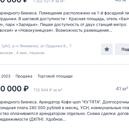
1 202 021 ₽ за м²
рендного бизнеса. Помещение расположено на 1-й фасадной л
рдынки. В шаговой доступности - Красная площадь, отель «Бал
», парк «Зарядье». Пешая доступность от двух станций метро:
вская» и «Новокузнецкая». Возможность размещения...
,
ЦАО
,
р-н Якиманка
,
ул Ордынка Б.
, 7
Под
нская , 4 мин. пешком
 2023
Продажа
Торговой площади
0 000 ₽
41 м
732 844 ₽ за м²
рендного бизнеса. Арендатор Кофе-шоп "КУТЯТА". Долгосрочны
рендная плата 240 000 рублей в месяц, УСН, коммунальные пл
ство оплачиваются арендатором отдельно. Схема сделки: догов
едвижимости (ДКПН). Удобное...