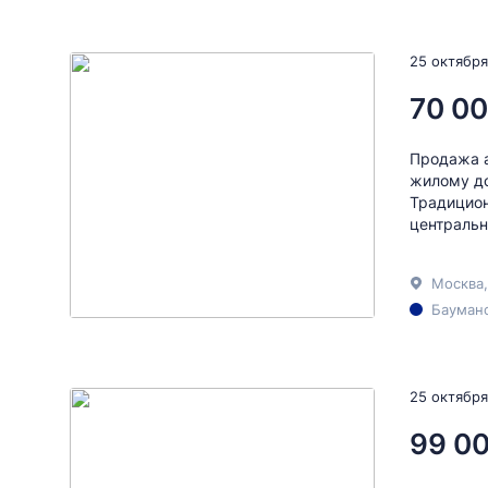
25 октября
70 00
Продажа а
жилому до
Традицион
центральн
Москва,
Бауманс
25 октября
99 0