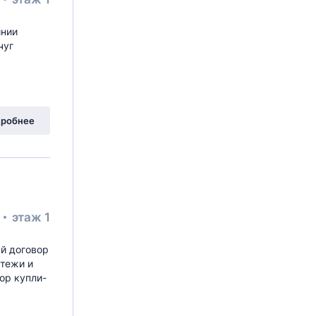
инии
чуг
робнее
²
этаж 1
й договор
атежи и
ор купли-