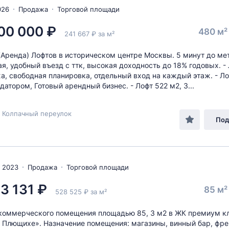
026
Продажа
Торговой площади
00 000 ₽
480 м
241 667 ₽ за м²
Аренда) Лофтов в историческом центре Москвы. 5 минут до ме
я, удобный въезд с ттк, высокая доходность до 18% годовых. -
жа, свободная планировка, отдельный вход на каждый этаж. - Л
датором, Готовый арендный бизнес. - Лофт 522 м2, 3...
 Колпачный переулок
Под
 2023
Продажа
Торговой площади
3 131 ₽
85 м
528 525 ₽ за м²
коммерческого помещения площадью 85, 3 м2 в ЖК премиум к
 Плющихе». Назначение помещения: магазины, винный бар, фре