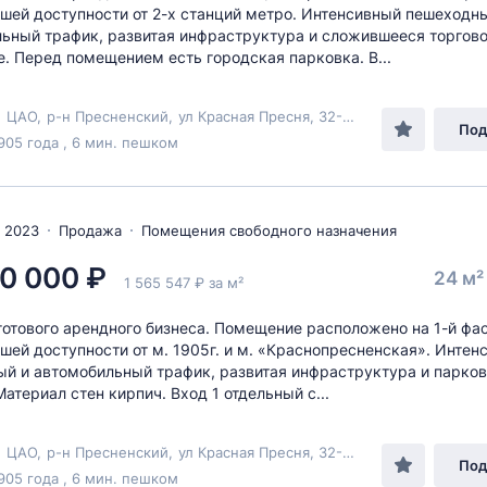
ешей доступности от 2-х станций метро. Интенсивный пешеходн
ьный трафик, развитая инфраструктура и сложившееся торгов
. Перед помещением есть городская парковка. В...
,
ЦАО
,
р-н Пресненский
,
ул Красная Пресня
, 32-34
Под
905 года , 6 мин. пешком
 2023
Продажа
Помещения свободного назначения
0 000 ₽
24 м
1 565 547 ₽ за м²
отового арендного бизнеса. Помещение расположено на 1-й фа
ешей доступности от м. 1905г. и м. «Краснопресненская». Интен
й и автомобильный трафик, развитая инфраструктура и парков
Материал стен кирпич. Вход 1 отдельный с...
,
ЦАО
,
р-н Пресненский
,
ул Красная Пресня
, 32-34
Под
905 года , 6 мин. пешком