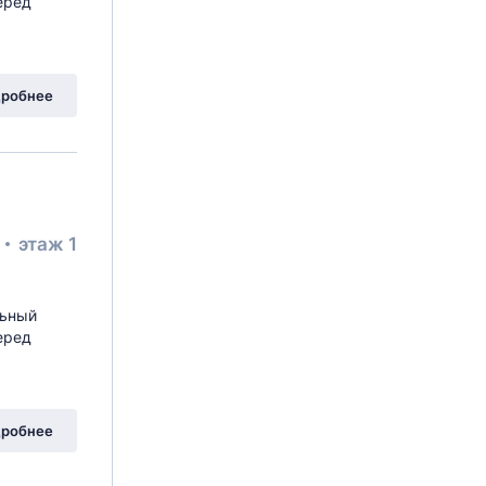
еред
робнее
²
этаж 1
льный
еред
робнее