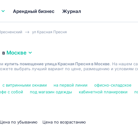
Арендный бизнес
Журнал
Пресненский
ул Красная Пресня
в
Москве
ам
купить помещение улица Красная Пресня в Москве
. На нашем с
ожете выбрать лучший вариант по цене, размещению и условиям со
с витринными окнами
на первой линии
офисно-складское
офе с собой
под магазин одежды
кабинетной планировки
п
Цена по убыванию
Цена по возрастанию