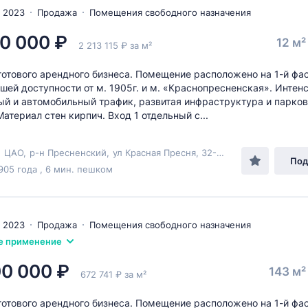
 2023
Продажа
Помещения свободного назначения
0 000 ₽
12 м
2 213 115 ₽ за м²
отового арендного бизнеса. Помещение расположено на 1-й фа
ешей доступности от м. 1905г. и м. «Краснопресненская». Интен
й и автомобильный трафик, развитая инфраструктура и парков
Материал стен кирпич. Вход 1 отдельный с...
,
ЦАО
,
р-н Пресненский
,
ул Красная Пресня
, 32-34
Под
905 года , 6 мин. пешком
 2023
Продажа
Помещения свободного назначения
е применение
00 000 ₽
143 м
672 741 ₽ за м²
отового арендного бизнеса. Помещение расположено на 1-й фа