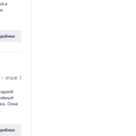
ый и
ое
робнее
²
этаж 1
садной
сивный
ка. Окна
робнее