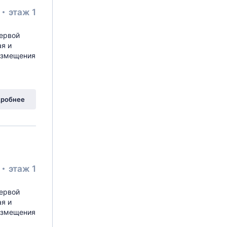
²
этаж 1
первой
ая и
размещения
робнее
²
этаж 1
первой
ая и
размещения