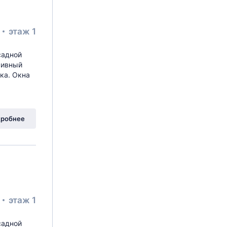
²
этаж 1
садной
сивный
ка. Окна
робнее
²
этаж 1
садной