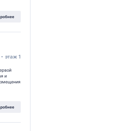
робнее
²
этаж 1
первой
ая и
размещения
робнее