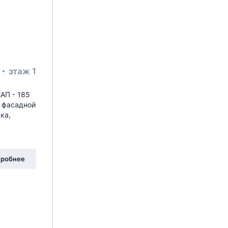
²
этаж 1
АП - 185
й фасадной
ка,
робнее