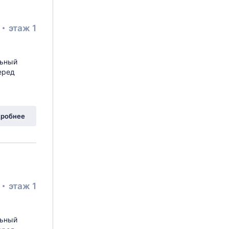
²
этаж 1
льный
еред
робнее
²
этаж 1
льный