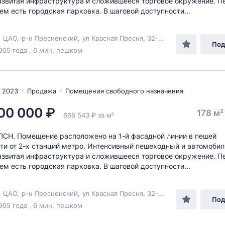
азвитая инфраструктура и сложившееся торговое окружение. П
м есть городская парковка. В шаговой доступности...
,
ЦАО
,
р-н Пресненский
,
ул Красная Пресня
, 32-34
Под
905 года , 6 мин. пешком
 2023
Продажа
Помещения свободного назначения
00 000 ₽
178 м
668 543 ₽ за м²
СН. Помещение расположено на 1-й фасадной линии в пешей
ти от 2-х станций метро. Интенсивный пешеходный и автомоби
азвитая инфраструктура и сложившееся торговое окружение. П
м есть городская парковка. В шаговой доступности...
,
ЦАО
,
р-н Пресненский
,
ул Красная Пресня
, 32-34
Под
905 года , 6 мин. пешком