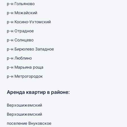
р-н Гольяново
р-н Можайский
р-н Косино-Ухтомский
р-н Отрадное
р-н Солнцево
р-н Бирюлево Западное
р-н Люблино
р-н Марьина роща
р-н Метрогородок
Аренда квартир в районе:
Верхошижемский
Верхошижемский
поселение Внуковское