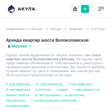
Недвижимость в Москве
Аренда
Квартира
р-н Покровс
Аренда квартир шоссе Волоколамское
в
Москве
Портал жилой недвижимости «Акула» поможет вам
снять
квартиру шоссе Волоколамское в Москве
. На нашем сайте
представлены объявления от собственников и риелторов с
проверенными данными и контактами. Вы сможете выбрать
лучший вариант по цене и планировке. Мы нашли для вас
30 актуальных предложений на сегодня.
2-ная квартира
от собственника
1-ная квартира
3-ная квартира
в ипотеку
студия
с евроремонтом
бизнес-класса
от застройщика
в рассрочку
без ремонта
с косметическим ремонтом
в новостройке