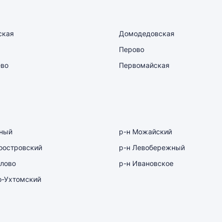
ская
Домодедовская
Перово
ево
Первомайская
рный
р-н Можайский
оостровский
р-н Левобережный
лово
р-н Ивановское
о-Ухтомский