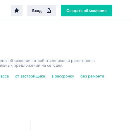
Вход
Создать объявление
лены объявления от собственников и риелторов с
альных предложений на сегодня.
ласса
от застройщика
в рассрочку
без ремонта