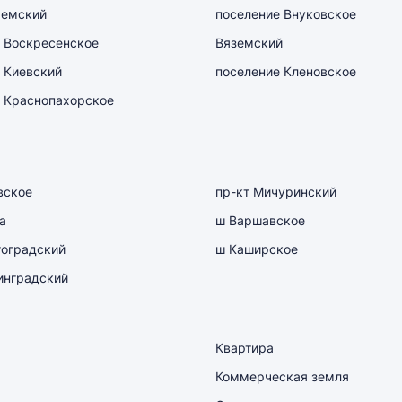
емский
поселение Внуковское
 Воскресенское
Вяземский
 Киевский
поселение Кленовское
 Краснопахорское
вское
пр-кт Мичуринский
а
ш Варшавское
гоградский
ш Каширское
инградский
Квартира
Коммерческая земля