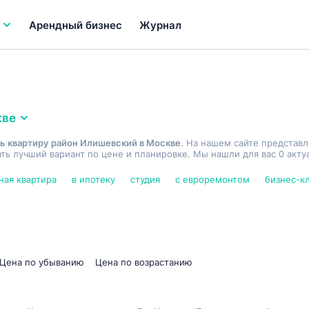
Арендный бизнес
Журнал
кве
ь квартиру район Илишевский в Москве
. На нашем сайте представ
ь лучший вариант по цене и планировке. Мы нашли для вас 0 акту
ная квартира
в ипотеку
студия
с евроремонтом
бизнес-к
Цена по убыванию
Цена по возрастанию