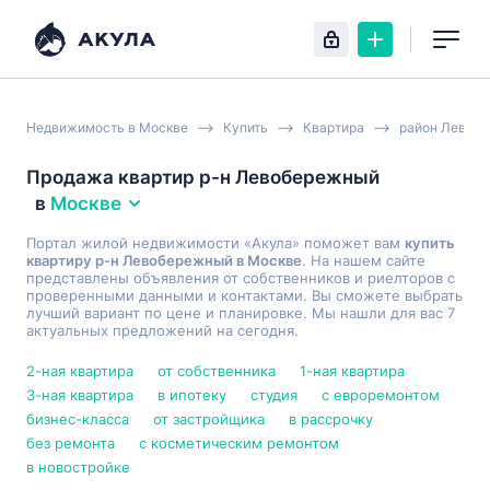
Недвижимость в Москве
Купить
Квартира
район Левоб
Продажа квартир р-н Левобережный
в
Москве
Портал жилой недвижимости «Акула» поможет вам
купить
квартиру р-н Левобережный в Москве
. На нашем сайте
представлены объявления от собственников и риелторов с
проверенными данными и контактами. Вы сможете выбрать
лучший вариант по цене и планировке. Мы нашли для вас 7
актуальных предложений на сегодня.
2-ная квартира
от собственника
1-ная квартира
3-ная квартира
в ипотеку
студия
с евроремонтом
бизнес-класса
от застройщика
в рассрочку
без ремонта
с косметическим ремонтом
в новостройке