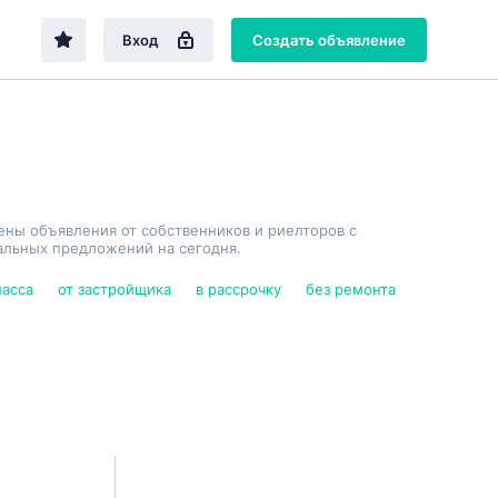
Вход
Создать объявление
ены объявления от собственников и риелторов с
альных предложений на сегодня.
ласса
от застройщика
в рассрочку
без ремонта