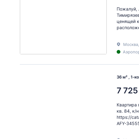
Пожалуй, 
Тимирязев
ценящей к
расположе
Москва
Аэропор
36 м² , 1-
7 725
Квартира п
кв. 84, к
https://ca
AFY-3455