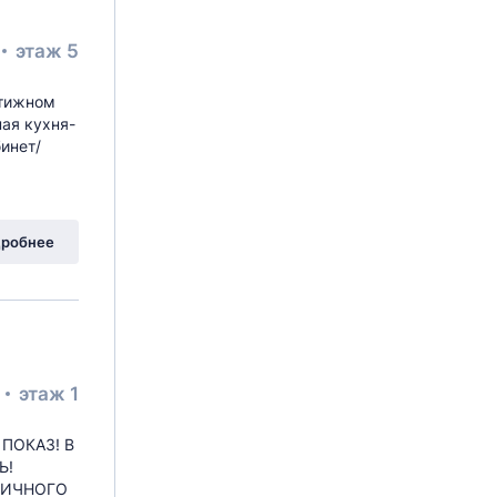
этаж 5
стижном
ая кухня-
инет/
робнее
²
этаж 1
ПОКАЗ! В
Ь!
РПИЧНОГО