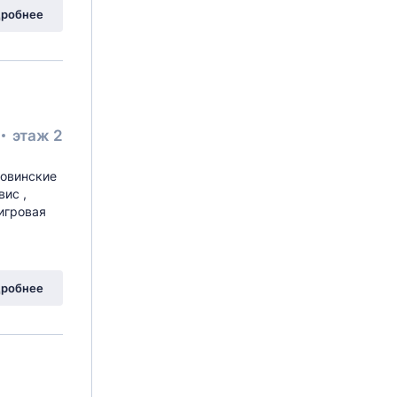
робнее
этаж 2
ловинские
вис ,
игровая
робнее