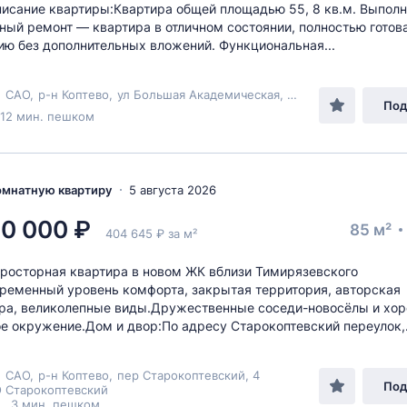
сание квартиры:Квартира общей площадью 55, 8 кв.м. Выпол
ный ремонт — квартира в отличном состоянии, полностью готова
ю без дополнительных вложений. Функциональная...
,
САО
,
р-н Коптево
,
ул Большая Академическая
, 8к2
Под
 12 мин. пешком
комнатную квартиру
5 августа 2026
0 000 ₽
85 м²
404 645 ₽ за м²
просторная квартира в новом ЖК вблизи Тимирязевского
ременный уровень комфорта, закрытая территория, авторская
ра, великолепные виды.Дружественные соседи-новосёлы и хо
е окружение.Дом и двор:По адресу Старокоптевский переулок,.
,
САО
,
р-н Коптево
,
пер Старокоптевский
, 4
Под
 Старокоптевский
 , 3 мин. пешком