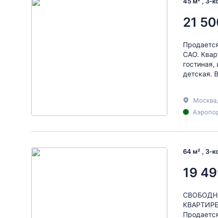
45 м² , 3-
21 50
Продается
САО. Квар
гостиная,
детская. 
Москва
Аэропор
64 м² , 3-
19 49
СВОБОДН
КВАРТИР
Продается