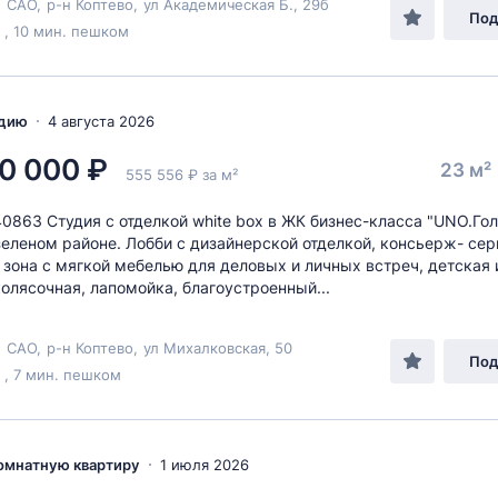
,
САО
,
р-н Коптево
,
ул Академическая Б.
, 29б
Под
 , 10 мин. пешком
удию
4 августа 2026
0 000 ₽
23 м²
555 556 ₽ за м²
40863 Студия с отделкой white box в ЖК бизнес-класса "UNO.Го
зеленом районе. Лобби с дизайнерской отделкой, консьерж- сер
 зона с мягкой мебелью для деловых и личных встреч, детская 
колясочная, лапомойка, благоустроенный...
,
САО
,
р-н Коптево
,
ул Михалковская
, 50
Под
 , 7 мин. пешком
комнатную квартиру
1 июля 2026