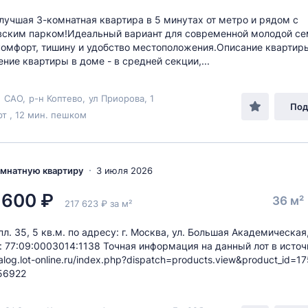
лучшая 3-комнатная квартира в 5 минутах от метро и рядом с
ским парком!Идеальный вариант для современной молодой се
омфорт, тишину и удобство местоположения.Описание квартир
ние квартиры в доме - в средней секции,...
,
САО
,
р-н Коптево
,
ул Приорова
, 1
Под
т , 12 мин. пешком
комнатную квартиру
3 июля 2026
 600 ₽
36 м²
217 623 ₽ за м²
л. 35, 5 кв.м. по адресу: г. Москва, ул. Большая Академическая,
/н: 77:09:0003014:1138 Точная информация на данный лот в источ
talog.lot-online.ru/index.php?dispatch=products.view&product_id=1
56922