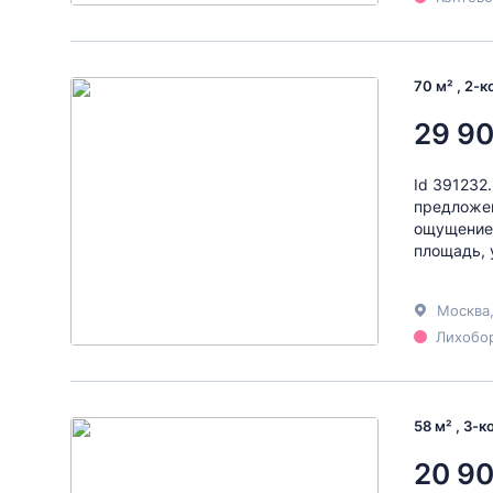
70 м² , 2-
29 90
Id 391232
предложен
ощущение 
площадь, 
Москва
Лихобор
58 м² , 3-
20 90