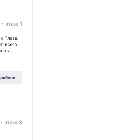
²
этаж 1
к Плаза.
а" всего
орта.
робнее
этаж 3