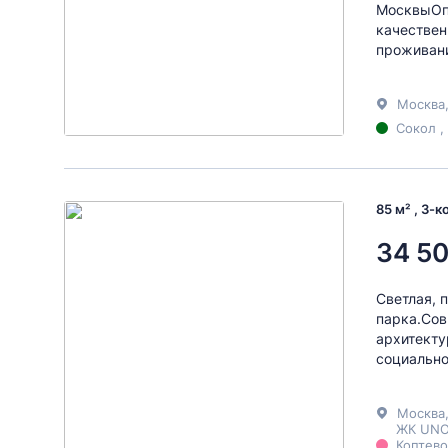
МосквыОпи
качествен
проживани
Москва
Сокол ,
85 м² , 3-
34 50
Светлая, 
парка.Сов
архитекту
социально
Москва
ЖК UNO
Коптево