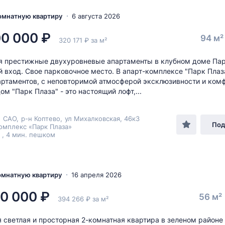
комнатную квартиру
6 августа 2026
00 000 ₽
94 м
320 171 ₽ за м²
 престижные двухуровневые апартаменты в клубном доме Пар
 вход. Свое парковочное место. В апарт-комплексе "Парк Плаз
артаментов, с неповторимой атмосферой эксклюзивности и комф
ом "Парк Плаза" - это настоящий лофт,...
,
САО
,
р-н Коптево
,
ул Михалковская
, 46к3
Под
омплекс «Парк Плаза»
 , 4 мин. пешком
комнатную квартиру
16 апреля 2026
0 000 ₽
56 м²
394 266 ₽ за м²
 светлая и просторная 2-комнатная квартира в зеленом районе