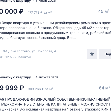
комнатную квартиру
3 июля 2026
0 000 ₽
45 м²
477 778 ₽ за м²
 3евро квартира с утонченным дизайнерским ремонтом в пре
тира расположена на 5 этаже. Общая площадь 45 м2 - просторн
 изолированная спальня с продуманным хранением, рабочий каб
Вид на благоустроенный зеленый двор. Все...
,
САО
,
р-н Коптево
,
ул Приорова
, 4
Под
т , 12 мин. пешком
комнатную квартиру
4 августа 2026
9 999 ₽
64 м
303 266 ₽ за м²
АЯ ПРОДАЖА!ОДИН ВЗРОСЛЫЙ СОБСТВЕННИК!ОПЕРАТИВНЫЙ 
Е МЕЖКОМНАТНЫЕ СТЕНЫ НЕ КАПИТАЛЬНЫЕ - МОЖНО СНОСИТ
 шикарная 3-х комнатная квартира на 1 этаже 5 этажного КИ