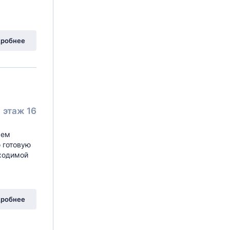
робнее
этаж 16
аем
 готовую
бходимой
робнее