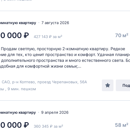
комнатную квартиру
7 августа 2026
0 000 ₽
70 м²
427 143 ₽ за м²
. Продам светлую, просторную 2-комнатную квартиру. Редкое
ие для тех, кто ценит пространство и комфорт. Удачная планир
дополнительного пространства и много естественного света. Б
удобная для комфортной жизни семьи;...
,
САО
,
р-н Коптево
,
проезд Черепановых
, 56А
Под
ы , 9 мин. пешком
комнатную квартиру
9 апреля 2026
0 000 ₽
58 м²
360 345 ₽ за м²