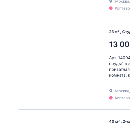
Москва
Коптево
23 м² , Ст
13 00
Арт. 1400
пруды" в 
приватная
комната, 
Москва
Коптево
40 м² , 2-