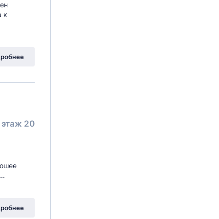
нен
 к
робнее
этаж 20
рошее
..
робнее