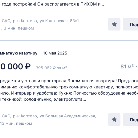
 года постройки! Он располагается в ТИХОМ и...
,
САО
,
р-н Коптево
,
ул Коптевская
, 83к1
Под
 , 3 мин. пешком
комнатную квартиру
10 мая 2025
0 000 ₽
81 м²
395 062 ₽ за м²
Продается уютная и просторная 3-комнатная квартира! Предлаг
иманию комфортабельную трехкомнатную квартиру, полностью
нию. Интерьер и удобства: Кухня: Полностью оборудована нео
 техникой: холодильник, электроплита...
,
САО
,
р-н Коптево
,
ул Большая Академическая
, 9к1
Под
 13 мин. пешком