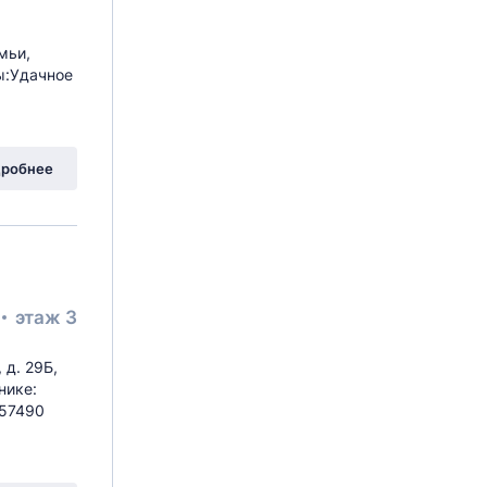
мьи,
ы:Удачное
робнее
этаж 3
 д. 29Б,
нике:
757490