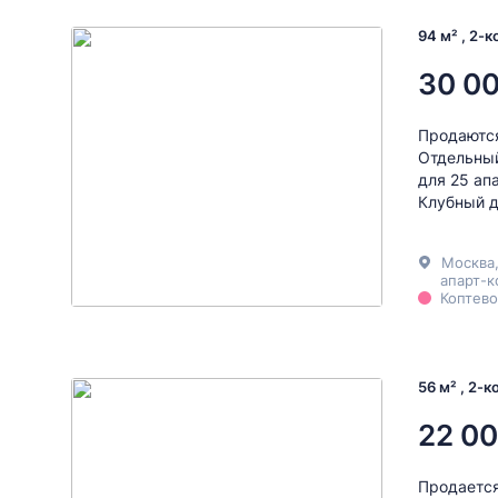
94 м² , 2-
30 0
Продаются
Отдельный
для 25 ап
Клубный д
Москва
апарт-к
Коптево
56 м² , 2-
22 00
Продается