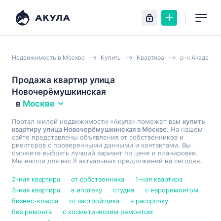
Недвижимость в Москве
Купить
Квартира
р-н Академич
Продажа квартир улица
Новочерёмушкинская
в
Москве
Портал жилой недвижимости «Акула» поможет вам
купить
квартиру улица Новочерёмушкинская в Москве
. На нашем
сайте представлены объявления от собственников и
риелторов с проверенными данными и контактами. Вы
сможете выбрать лучший вариант по цене и планировке.
Мы нашли для вас 8 актуальных предложений на сегодня.
2-ная квартира
от собственника
1-ная квартира
3-ная квартира
в ипотеку
студия
с евроремонтом
бизнес-класса
от застройщика
в рассрочку
без ремонта
с косметическим ремонтом