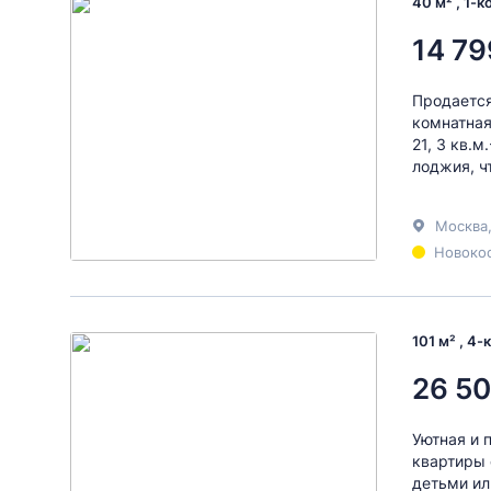
40 м² , 1-
14 79
Продается
комнатная
21, 3 кв.
лоджия, ч
Москва
Новокос
101 м² , 4
26 50
Уютная и 
квартиры 
детьми ил