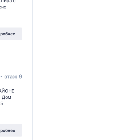
ртира с
жно
робнее
этаж 9
РАЙОНЕ
. Дом
 5
робнее