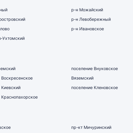
рный
р-н Можайский
оостровский
р-н Левобережный
лово
р-н Ивановское
о-Ухтомский
емский
поселение Внуковское
 Воскресенское
Вяземский
 Киевский
поселение Кленовское
 Краснопахорское
вское
пр-кт Мичуринский