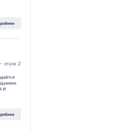
робнее
этаж 2
одаётся
родумано
А И
робнее