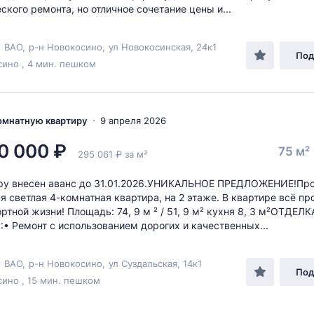
ского ремонта, но отличное сочетание цены и...
,
ВАО
,
р-н Новокосино
,
ул Новокосинская
, 24к1
Под
ино , 4 мин. пешком
комнатную квартиру
9 апреля 2026
0 000 ₽
75 м²
295 061 ₽ за м²
иру внесен аванс до 31.01.2026.УНИКАЛЬНОЕ ПРЕДЛОЖЕНИЕ!Пр
я светлая 4-комнатная квартира, на 2 этаже. В квартире всё п
ртной жизни! Площадь: 74, 9 м ² / 51, 9 м² кухня 8, 3 м²ОТДЕЛК
• Ремонт с использованием дорогих и качественных...
,
ВАО
,
р-н Новокосино
,
ул Суздальская
, 14к1
Под
ино , 15 мин. пешком