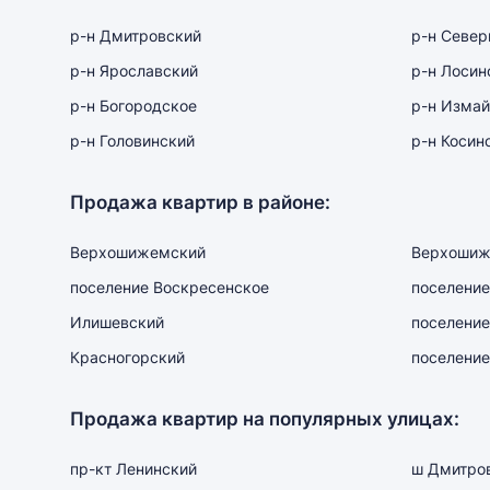
р-н Дмитровский
р-н Севе
р-н Ярославский
р-н Лосин
р-н Богородское
р-н Измай
р-н Головинский
р-н Косин
Продажа квартир в районе:
Верхошижемский
Верхошиж
поселение Воскресенское
поселение
Илишевский
поселение
Красногорский
поселение
Продажа квартир на популярных улицах:
пр-кт Ленинский
ш Дмитро