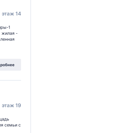
этаж 14
иры-1
 жилая -
кленная
робнее
этаж 19
щадь
ля семьи с