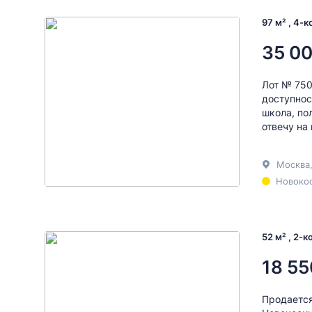
97 м² , 4-
35 00
Лот № 750
доступнос
школа, по
отвечу на
Москва
Новокос
52 м² , 2-
18 55
Продается