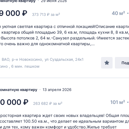
комнатную квартиру
29 июня 2026
9 000 ₽
40 м²
373 713 ₽ за м²
 уютная светлая квартира с отличной локацией!Описание кварт
 квартира общей площадью 39, 6 кв.м, площадь кухни 8, 8 кв.м,
м.-Высота потолков 2, 64 м.-Санузел раздельный.-Имеется засте
то очень важно для однокомнатной квартиры,...
,
ВАО
,
р-н Новокосино
,
ул Суздальская
, 24к1
Под
ино , 6 мин. пешком
-комнатную квартиру
13 апреля 2026
0 000 ₽
101 м²
263 682 ₽ за м²
просторная квартира ждет своих новых владельцев! Общая пло
составляет 100.50 кв.м., что делает ее идеальным вариантом д
и для тех, кому важен комфорт и удобство.Жилье требует