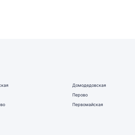
ская
Домодедовская
Перово
ево
Первомайская