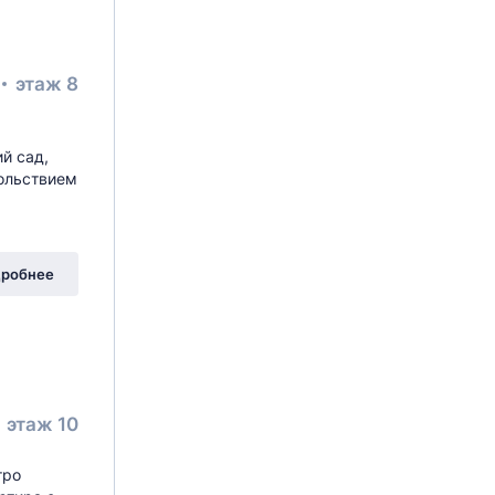
этаж 8
й сад,
вольствием
робнее
этаж 10
тро