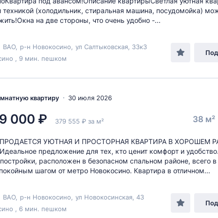
оКвартира под авансом!Описание квартирыСветлая уютная ква
 техникой (холодильник, стиральная машина, посудомойка) мо
жить!Окна на две стороны, что очень удобно -...
,
ВАО
,
р-н Новокосино
,
ул Салтыковская
, 33к3
Под
ино , 9 мин. пешком
комнатную квартиру
30 июля 2026
9 000 ₽
38 м²
379 555 ₽ за м²
. ПРОДАЕТСЯ УЮТНАЯ И ПРОСТОРНАЯ КВАРТИРА В ХОРОШЕМ 
деальное предложение для тех, кто ценит комфорт и удобство
 постройки, расположен в безопасном спальном районе, всего в
покойным шагом от метро Новокосино. Квартира в отличном...
,
ВАО
,
р-н Новокосино
,
ул Новокосинская
, 43
Под
ино , 6 мин. пешком