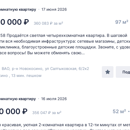
комнатную квартиру
17 июня 2026
0 000 ₽
97 м²
360 083 ₽ за м²
58 Продаётся светлая четырехкомнатная квартира. В шаговой
ти вся необходимая инфраструктура: сетевые магазины, детски
ликлиника, благоустроенные детские площадки. Звоните, с удо
 все вопросы! Вы можете обменять свою...
,
ВАО
,
р-н Новокосино
,
ул Салтыковская
, 6/2к2
Под
ино , 13 мин. пешком
комнатную квартиру
16 июля 2026
0 000 ₽
52 м²
356 047 ₽ за м²
 красивая, уютная 2-комнатная квартира в 12-ти минутах от ме