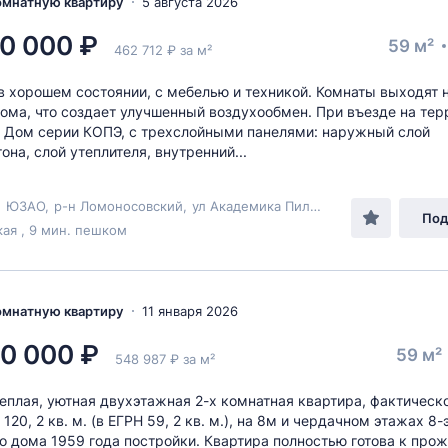
комнатную квартиру
5 августа 2026
0 000 ₽
59 м²
462 712 ₽ за м²
в хорошем состоянии, с мебелью и техникой. Комнаты выходят 
ома, что создает улучшенный воздухообмен. При въезде на те
 Дом серии КОПЭ, с трехслойными панелями: наружный слой
она, слой утеплителя, внутренний...
,
ЮЗАО
,
р-н Ломоносовский
,
ул Академика Пилюгина
, 14к1
Под
ая , 9 мин. пешком
комнатную квартиру
11 января 2026
0 000 ₽
59 м²
548 987 ₽ за м²
теплая, уютная двухэтажная 2-х комнатная квартира, фактическ
20, 2 кв. м. (в ЕГРН 59, 2 кв. м.), на 8м и чердачном этажах 8
о дома 1959 года постройки. Квартира полностью готова к про