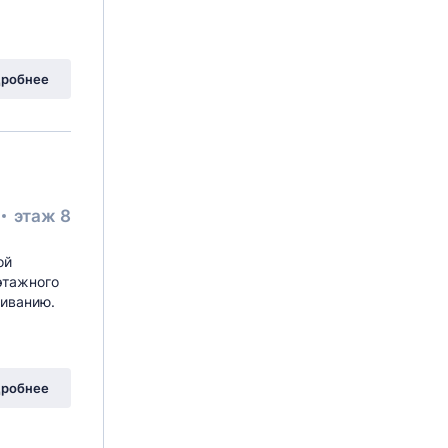
робнее
этаж 8
ой
-этажного
живанию.
робнее