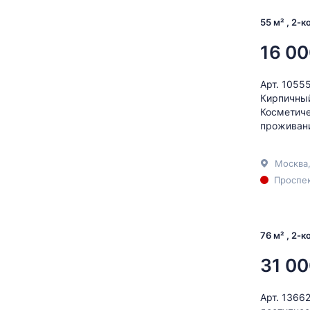
55 м² , 2-
16 00
Арт. 1055
Кирпичный
Косметиче
проживани
Москва
Проспек
76 м² , 2-
31 00
Арт. 1366