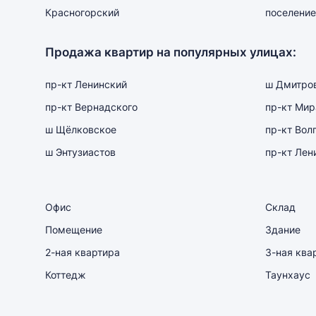
Красногорский
поселение
Продажа квартир на популярных улицах:
пр-кт Ленинский
ш Дмитро
пр-кт Вернадского
пр-кт Мир
ш Щёлковское
пр-кт Вол
ш Энтузиастов
пр-кт Лен
Офис
Склад
Помещение
Здание
2-ная квартира
3-ная ква
Коттедж
Таунхаус