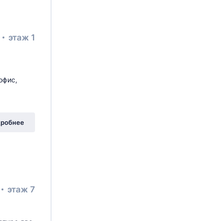
²
этаж 1
офис,
робнее
этаж 7