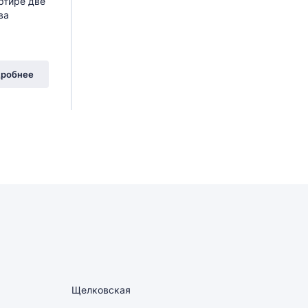
ртире две
ва
робнее
Щелковская