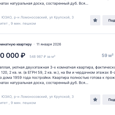
натах натуральная доска, состаренный дуб. Вся...
,
ЮЗАО
,
р-н Ломоносовский
,
ул Крупской
, 3
Под
итет , 9 мин. пешком
комнатную квартиру
11 января 2026
0 000 ₽
59 м²
548 987 ₽ за м²
теплая, уютная двухэтажная 3-х комнатная квартира, фактическ
20, 2 кв. м. (в ЕГРН 59, 2 кв. м.), на 8м и чердачном этажах 8
о дома 1959 года постройки. Квартира полностью готова к про
натах натуральная доска, состаренный дуб. Вся...
,
ЮЗАО
,
р-н Ломоносовский
,
ул Крупской
, 3
Под
итет , 9 мин. пешком