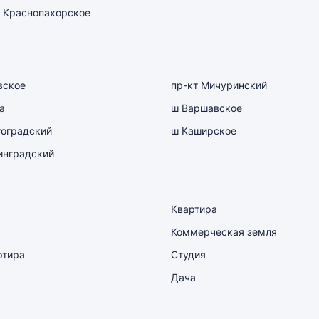
 Краснопахорское
вское
пр-кт Мичуринский
а
ш Варшавское
гоградский
ш Каширское
инградский
Квартира
Коммерческая земля
ртира
Студия
Дача