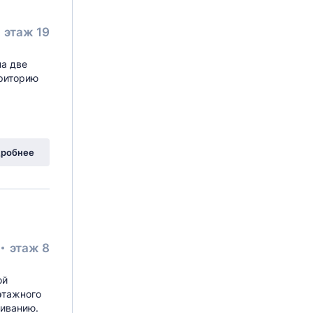
этаж 19
на две
рриторию
робнее
этаж 8
ой
-этажного
живанию.