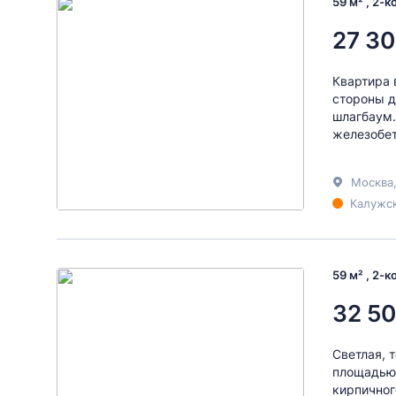
59 м² , 2-
27 30
Квартира 
стороны д
шлагбаум.
железобет
Москва
Калужск
59 м² , 2-
32 50
Светлая, 
площадью 1
кирпичног