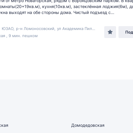
ти от метро Новаторская, рядом с Воронцовским парком. В ква
омнаты(20+19кв.м), кухня(10кв.м), застеклённая лоджия(6м), д
Окна выходят на обе стороны дома. Чистый подъезд с...
,
ЮЗАО
,
р-н Ломоносовский
,
ул Академика Пилюгина
, 14к2
Под
ая , 9 мин. пешком
ская
Домодедовская