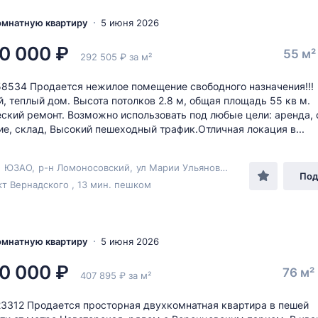
комнатную квартиру
5 июня 2026
0 000 ₽
55 м
292 505 ₽ за м²
58534 Продается нежилое помещение свободного назначения!!!
, теплый дом. Высота потолков 2.8 м, общая площадь 55 кв м.
ский ремонт. Возможно использовать под любые цели: аренда, 
е, склад, Высокий пешеходный трафик.Отличная локация в...
,
ЮЗАО
,
р-н Ломоносовский
,
ул Марии Ульяновой
, 17к1
Под
т Вернадского , 13 мин. пешком
комнатную квартиру
5 июня 2026
0 000 ₽
76 м²
407 895 ₽ за м²
23312 Продается просторная двухкомнатная квартира в пешей