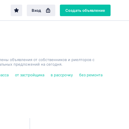
Вход
Создать объявление
лены объявления от собственников и риелторов с
альных предложений на сегодня.
ласса
от застройщика
в рассрочку
без ремонта