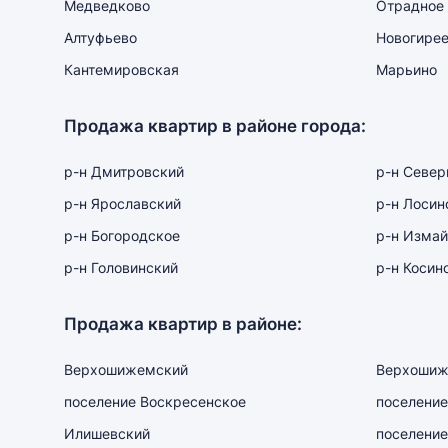
Медведково
Отрадное
Алтуфьево
Новогире
Кантемировская
Марьино
Продажа квартир в районе города:
р-н Дмитровский
р-н Севе
р-н Ярославский
р-н Лосин
р-н Богородское
р-н Измай
р-н Головинский
р-н Косин
Продажа квартир в районе:
Верхошижемский
Верхошиж
поселение Воскресенское
поселение
Илишевский
поселение