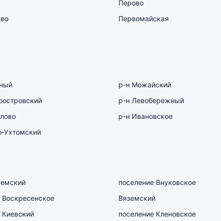
Перово
ево
Первомайская
рный
р-н Можайский
оостровский
р-н Левобережный
лово
р-н Ивановское
о-Ухтомский
емский
поселение Внуковское
 Воскресенское
Вяземский
 Киевский
поселение Кленовское