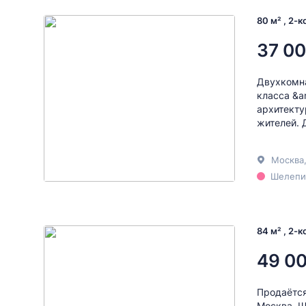
80 м² , 2-
37 00
Двухкомна
класса &a
архитекту
жителей. 
Москва
Шелепих
84 м² , 2-
49 0
Продаётся
Москва, Ш