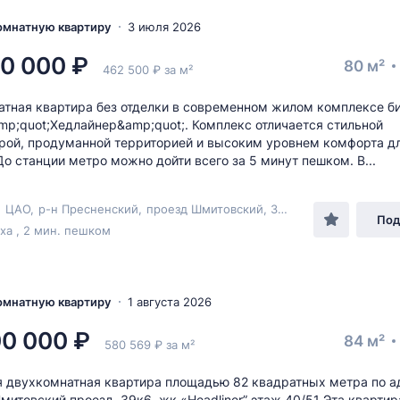
комнатную квартиру
3 июля 2026
0 000 ₽
80 м²
462 500 ₽ за м²
тная квартира без отделки в современном жилом комплексе б
mp;quot;Хедлайнер&amp;quot;. Комплекс отличается стильной
рой, продуманной территорией и высоким уровнем комфорта д
До станции метро можно дойти всего за 5 минут пешком. В...
,
ЦАО
,
р-н Пресненский
,
проезд Шмитовский
, 39к6
Под
а , 2 мин. пешком
комнатную квартиру
1 августа 2026
00 000 ₽
84 м²
580 569 ₽ за м²
 двухкомнатная квартира площадью 82 квадратных метра по а
митовский проезд, 39к6, жк «Headliner” этаж 40/51 Эта кварти