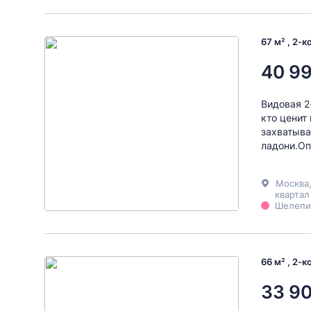
67 м² , 2-
40 9
Видовая 2
кто ценит
захватыва
ладони.Оп
Москва
квартал
Шелепих
66 м² , 2-
33 9