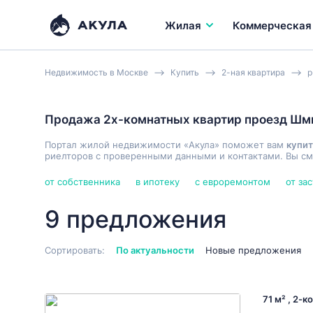
Жилая
Коммерческая
Недвижимость в Москве
Купить
2-ная квартира
р
Продажа 2х-комнатных квартир проезд Шм
Портал жилой недвижимости «Акула» поможет вам
купит
риелторов с проверенными данными и контактами. Вы см
от собственника
в ипотеку
с евроремонтом
от за
9 предложения
Сортировать:
По актуальности
Новые предложения
71 м² , 2-