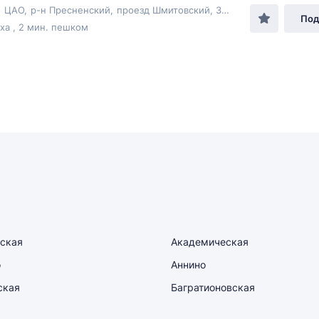
,
ЦАО
,
р-н Пресненский
,
проезд Шмитовский
, 39к6
Под
а , 2 мин. пешком
ская
Академическая
о
Аннино
ская
Багратионовская