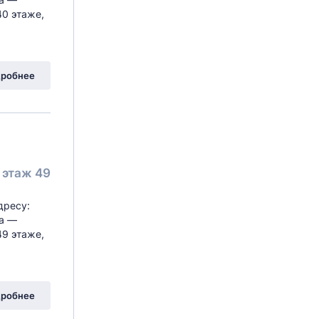
40 этаже,
робнее
этаж 49
дресу:
ра —
49 этаже,
робнее