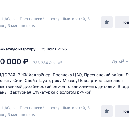
,
ЦАО
,
р-н Пресненский
,
проезд Шмитовский
, 39к6
Под
а , 3 мин. пешком
комнатную квартиру
25 июля 2026
0 000 ₽
75 м²
733 334 ₽ за м²
ДОВАЯ! В ЖК Хедлайнер! Прописка ЦАО, Пресненский район! 
оскву-Сити, Спейс Тауэр, реку Москву! В квартире выполнен
ественный дизайнерский ремонт с вниманием к деталям! В отд
аны: фактурная штукатурка с золотом ручной...
,
ЦАО
,
р-н Пресненский
,
проезд Шмитовский
, 39к6
Под
а , 3 мин. пешком