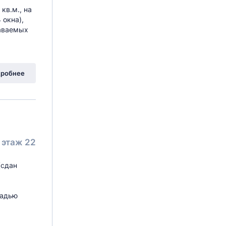
кв.м., на
 окна),
даваемых
робнее
этаж 22
(сдан
щадью