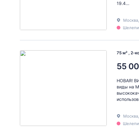
19.4...
Москва
Шелепих
75 м² , 2-
55 00
НОВАЯ! ВИ
виды на М
высококач
использов
Москва
Шелепих