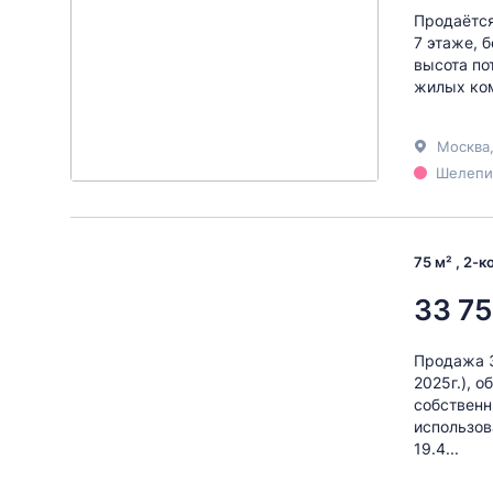
Продаётся
7 этаже, 
высота по
жилых ком
Москва
Шелепих
75 м² , 2-
33 75
Продажа 3
2025г.), 
собственн
использов
19.4...