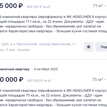
5 000 ₽
71 м²
450 001 ₽ за м²
-комнатной квартиры (евроформата) в ЖК HEADLINER 6 корпус
общей площадью 71.1 кв.м., на 22 этаже. Документы: -ДДУ -один
ик -юридически свободна - без обременений, мат капитал не
ался Характеристики квартиры: - большая кухня-гостиная площ
,
ЦАО
,
р-н Пресненский
,
проезд Шмитовский
, 39к6
Под
а , 3 мин. пешком
комнатную квартиру
4 октября 2025
0 000 ₽
75 м²
450 000 ₽ за м²
-комнатной квартиры (евроформата) в ЖК HEADLINER 6 корпус
общей площадью 75 кв.м., на 22 этаже. Документы: -ДДУ -один
ик -юридически свободна - без обременений, мат капитал не
ался Характеристики квартиры: - большая кухня-гостиная пло