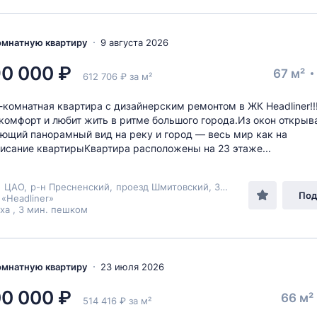
комнатную квартиру
9 августа 2026
90 000 ₽
67 м²
612 706 ₽ за м²
-комнатная квартира с дизайнерским ремонтом в ЖК Headliner!!
 комфорт и любит жить в ритме большого города.Из окон открыв
ющий панорамный вид на реку и город — весь мир как на
исание квартирыКвартира расположены на 23 этаже...
,
ЦАО
,
р-н Пресненский
,
проезд Шмитовский
, 39к1
Под
 «Headliner»
а , 3 мин. пешком
комнатную квартиру
23 июля 2026
00 000 ₽
66 м²
514 416 ₽ за м²