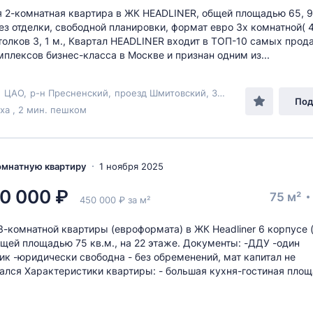
 2-комнатная квартира в ЖК HEADLINER, общей площадью 65, 9 
без отделки, свободной планировки, формат евро 3х комнатной( 4
толков 3, 1 м., Квартал HEADLINER входит в ТОП-10 самых про
плексов бизнес-класса в Москве и признан одним из...
,
ЦАО
,
р-н Пресненский
,
проезд Шмитовский
, 39к6
Под
а , 2 мин. пешком
комнатную квартиру
1 ноября 2025
0 000 ₽
75 м²
450 000 ₽ за м²
-комнатной квартиры (евроформата) в ЖК Headliner 6 корпусе 
общей площадью 75 кв.м., на 22 этаже. Документы: -ДДУ -один
ик -юридически свободна - без обременений, мат капитал не
ался Характеристики квартиры: - большая кухня-гостиная пло