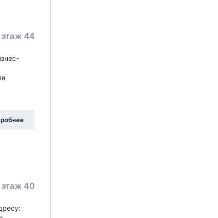
этаж 44
изнес-
ля
робнее
этаж 40
дресу:
ра —