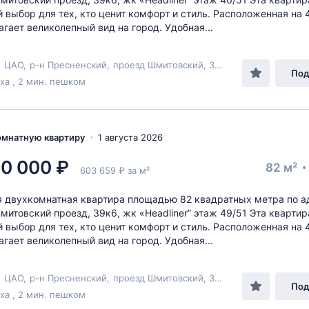
 выбор для тех, кто ценит комфорт и стиль. Расположенная на 
агает великолепный вид на город. Удобная...
,
ЦАО
,
р-н Пресненский
,
проезд Шмитовский
, 39к6
Под
а , 2 мин. пешком
комнатную квартиру
1 августа 2026
0 000 ₽
82 м²
603 659 ₽ за м²
 двухкомнатная квартира площадью 82 квадратных метра по а
митовский проезд, 39к6, жк «Headliner” этаж 49/51 Эта кварти
 выбор для тех, кто ценит комфорт и стиль. Расположенная на 
агает великолепный вид на город. Удобная...
,
ЦАО
,
р-н Пресненский
,
проезд Шмитовский
, 39к6
Под
а , 2 мин. пешком