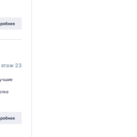
робнее
этаж 23
Лучшие
елке
робнее