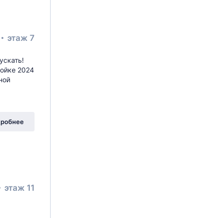
этаж 7
ускать!
ойке 2024
ной
уприна
, 32к2
робнее
этаж 11