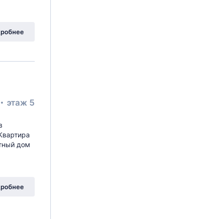
унарка,
ул Бачуринская
, 11Ак1
робнее
этаж 5
в
Квартира
итный дом
унарка,
ул Липовый парк
, 10к2
робнее