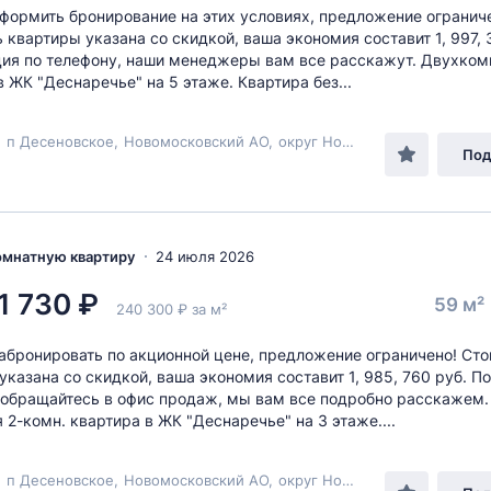
формить бронирование на этих условиях, предложение огранич
 квартиры указана со скидкой, ваша экономия составит 1, 997, 
я по телефону, наши менеджеры вам все расскажут. Двухком
в ЖК "Деснаречье" на 5 этаже. Квартира без...
,
п Десеновское
,
Новомосковский АО
,
округ Новомосковский
,
ул М
Под
комнатную квартиру
24 июля 2026
1 730 ₽
59 м²
240 300 ₽ за м²
абронировать по акционной цене, предложение ограничено! Ст
указана со скидкой, ваша экономия составит 1, 985, 760 руб. П
обращайтесь в офис продаж, мы вам все подробно расскажем.
 2-комн. квартира в ЖК "Деснаречье" на 3 этаже....
,
п Десеновское
,
Новомосковский АО
,
округ Новомосковский
,
ул М