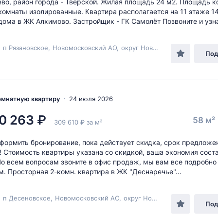
во, район города - Тверской. Жилая площадь 24 м2. Площадь к
 комнаты изолированные. Квартира располагается на 11 этаже 1
дома в ЖК Алхимово. Застройщик - ГК Самолёт Позвоните и узна
,
п Рязановское
,
Новомосковский АО
,
округ Новомосковский
, п Зна
Под
комнатную квартиру
24 июля 2026
0 263 ₽
58 м²
309 610 ₽ за м²
формить бронирование, пока действует скидка, срок предложе
! Стоимость квартиры указана со скидкой, ваша экономия состав
По всем вопросам звоните в офис продаж, мы вам все подробно
. Просторная 2-комн. квартира в ЖК "Деснаречье"...
,
п Десеновское
,
Новомосковский АО
,
округ Новомосковский
,
ул М
Под