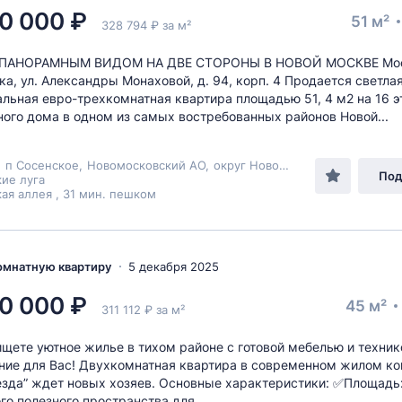
0 000 ₽
51 м²
328 794 ₽ за м²
 ПАНОРАМНЫМ ВИДОМ НА ДВЕ СТОРОНЫ В НОВОЙ МОСКВЕ Моск
а, ул. Александры Монаховой, д. 94, корп. 4 Продается светлая
льная евро-трехкомнатная квартира площадью 51, 4 м2 на 16 
ого дома в одном из самых востребованных районов Новой...
,
п Сосенское
,
Новомосковский АО
,
округ Новомосковский
, п Комм
Под
ие луга
ая аллея , 31 мин. пешком
комнатную квартиру
5 декабря 2025
0 000 ₽
45 м²
311 112 ₽ за м²
 ищете уютное жилье в тихом районе с готовой мебелью и техник
ие для Вас! Двухкомнатная квартира в современном жилом к
езда” ждет новых хозяев. Основные характеристики: ✅Площадь:
го полезного пространства для...