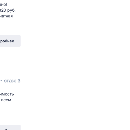
ено!
320 руб.
натная
остовая
, 5
робнее
этаж 3
оимость
о всем
остовая
, 5