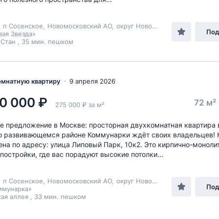
,
п Сосенское
,
Новомосковский АО
,
округ Новомосковский
, п Комм
Под
ая Звезда»
Стан , 35 мин. пешком
комнатную квартиру
9 апреля 2026
0 000 ₽
72 м²
275 000 ₽ за м²
е предложение в Москве: просторная двухкомнатная квартира 
 развивающемся районе Коммунарки ждёт своих владельцев! 
на по адресу: улица Липовый Парк, 10к2. Это кирпично-монол
 постройки, где вас порадуют высокие потолки...
,
п Сосенское
,
Новомосковский АО
,
округ Новомосковский
, п Комм
Под
ммунарка»
ая аллея , 33 мин. пешком