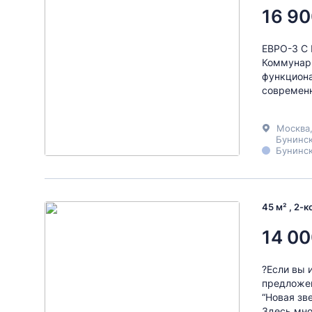
16 90
ЕВРО-3 С
Коммунарк
функциона
современн
Москва
Бунинск
Бунинск
45 м² , 2-
14 00
?️Если вы
предложен
“Новая зв
Здесь мно