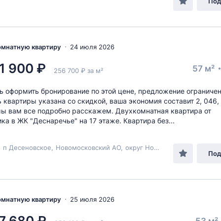
Под
комнатную квартиру
24 июля 2026
1 900 ₽
57 м²
256 700 ₽ за м²
ь оформить бронирование по этой цене, предложение ограничен
 квартиры указана со скидкой, ваша экономия составит 2, 046,
мы вам все подробно расскажем. Двухкомнатная квартира от
ка в ЖК "Деснаречье" на 17 этаже. Квартира без...
,
п Десеновское
,
Новомосковский АО
,
округ Новомосковский
,
ул М
Под
комнатную квартиру
25 июля 2026
7 680 ₽