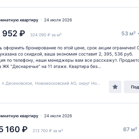
комнатную квартиру
24 июля 2026
1 952 ₽
53 м²
324 090 ₽ за м²
ь оформить бронирование по этой цене, срок акции ограничен!
указана со скидкой, ваша экономия составит 2, 395, 536 руб.
я по телефону, наши менеджеры вам все расскажут. Продаетс
в ЖК "Деснаречье" на 11 этаже. Квартира без...
,
п Десеновское
,
Новомосковский АО
,
округ Новомосковский
,
ул М
Под
комнатную квартиру
24 июля 2026
5 160 ₽
67 м²
213 700 ₽ за м²