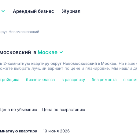
Арендный бизнес
Журнал
круг Новомосковский
омосковский
в
Москве
ь 2-комнатную квартиру округ Новомосковский в Москве
. На наше
ожете выбрать лучший вариант по цене и планировке. Мы нашли дл
стройщика
бизнес-класса
в рассрочку
без ремонта
с кос
Цена по убыванию
Цена по возрастанию
комнатную квартиру
19 июня 2026