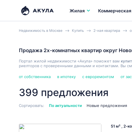
Жилая
Коммерческая
Недвижимость в Москве
Купить
2-ная квартира
о
Продажа 2х-комнатных квартир округ Нов
Портал жилой недвижимости «Акула» поможет вам
купит
риелторов с проверенными данными и контактами. Вы см
от собственника
в ипотеку
с евроремонтом
от за
399 предложения
Сортировать:
По актуальности
Новые предложения
51 м² , 2-