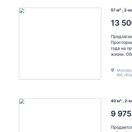
57 м² , 2-
13 50
Предлагае
Просторны
года на п
жизни. Об
Москва
ЖК «Юж
40 м² , 2-
9 975
Продается