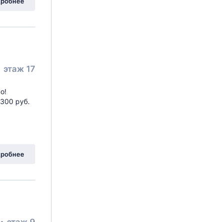
робнее
этаж 17
о!
 300 руб.
остовая
, 5
робнее