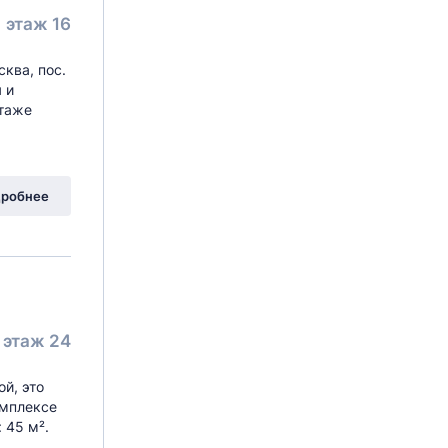
этаж 16
ва, пос.
 и
этаже
унарка,
ул Александры Монаховой
, 94к4
робнее
этаж 24
ой, это
омплексе
 45 м².