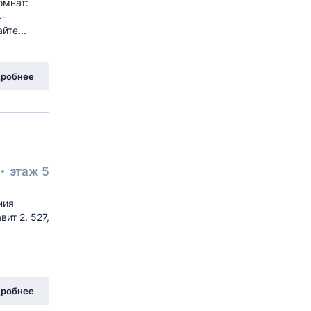
омнат:
4-
йте...
мя Октября,
ш Рязановское
, 30с11
робнее
этаж 5
ния
ит 2, 527,
остовая
, 5
робнее