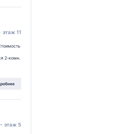
этаж 11
 Стоимость
я 2-комн.
остовая
, 5
робнее
этаж 5