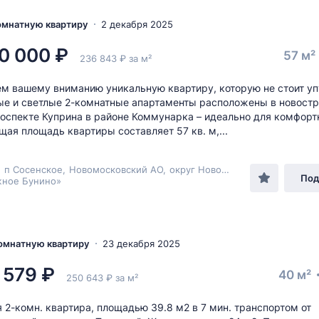
комнатную квартиру
2 декабря 2025
0 000 ₽
57 м²
236 843 ₽ за м²
м вашему вниманию уникальную квартиру, которую не стоит уп
е и светлые 2-комнатные апартаменты расположены в новостр
роспекте Куприна в районе Коммунарка – идеально для комфорт
щая площадь квартиры составляет 57 кв. м,...
,
п Сосенское
,
Новомосковский АО
,
округ Новомосковский
,
пр-кт К
Под
ное Бунино»
комнатную квартиру
23 декабря 2025
 579 ₽
40 м²
250 643 ₽ за м²
 2-комн. квартира, площадью 39.8 м2 в 7 мин. транспортом от