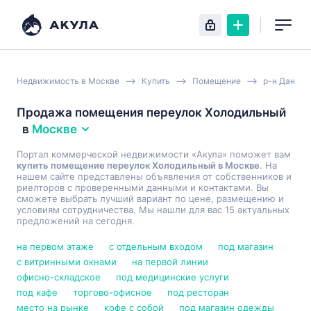
Недвижимость в Москве
Купить
Помещение
р-н Данило
Продажа помещения переулок Холодильный
в
Москве
Портал коммерческой недвижимости «Акула» поможет вам
купить помещение переулок Холодильный в Москве
. На
нашем сайте представлены объявления от собственников и
риелторов с проверенными данными и контактами. Вы
сможете выбрать лучший вариант по цене, размещению и
условиям сотрудничества. Мы нашли для вас 15 актуальных
предложений на сегодня.
на первом этаже
с отдельным входом
под магазин
с витринными окнами
на первой линии
офисно-складское
под медицинские услуги
под кафе
торгово-офисное
под ресторан
место на рынке
кофе с собой
под магазин одежды