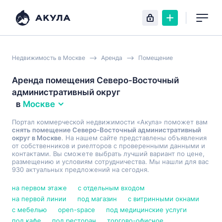
Недвижимость в Москве
Аренда
Помещение
Аренда помещения Северо-Восточный
административный округ
в
Москве
Портал коммерческой недвижимости «Акула» поможет вам
снять помещение Северо-Восточный административный
округ в Москве
. На нашем сайте представлены объявления
от собственников и риелторов с проверенными данными и
контактами. Вы сможете выбрать лучший вариант по цене,
размещению и условиям сотрудничества. Мы нашли для вас
930 актуальных предложений на сегодня.
на первом этаже
с отдельным входом
на первой линии
под магазин
с витринными окнами
с мебелью
open-space
под медицинские услуги
под кафе
под ресторан
торгово-офисное