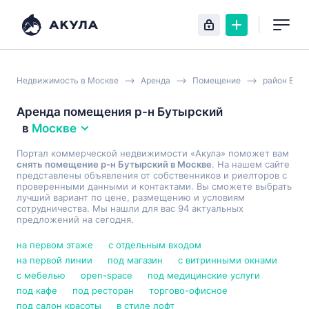
Недвижимость в Москве
Аренда
Помещение
район Бут
Аренда помещения р-н Бутырский
в
Москве
Портал коммерческой недвижимости «Акула» поможет вам
снять помещение р-н Бутырский в Москве
. На нашем сайте
представлены объявления от собственников и риелторов с
проверенными данными и контактами. Вы сможете выбрать
лучший вариант по цене, размещению и условиям
сотрудничества. Мы нашли для вас 94 актуальных
предложений на сегодня.
на первом этаже
с отдельным входом
на первой линии
под магазин
с витринными окнами
с мебелью
open-space
под медицинские услуги
под кафе
под ресторан
торгово-офисное
под салон красоты
в стиле лофт