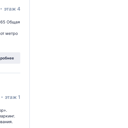
этаж 4
, 65 Общая
от метро
робнее
²
этаж 1
ор».
аркинг.
вания.