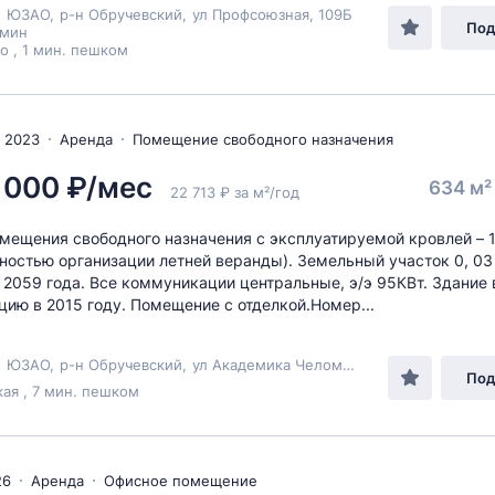
,
ЮЗАО
,
р-н Обручевский
,
ул Профсоюзная
, 109Б
Под
амин
о , 1 мин. пешком
 2023
Аренда
Помещение свободного назначения
 000 ₽/мес
634 м
22 713 ₽ за м²/год
мещения свободного назначения с эксплуатируемой кровлей – 1
ностью организации летней веранды). Земельный участок 0, 03 
 2059 года. Все коммуникации центральные, э/э 95КВт. Здание 
цию в 2015 году. Помещение с отделкой.Номер...
,
ЮЗАО
,
р-н Обручевский
,
ул Академика Челомея
, 5Ас2
Под
ая , 7 мин. пешком
26
Аренда
Офисное помещение