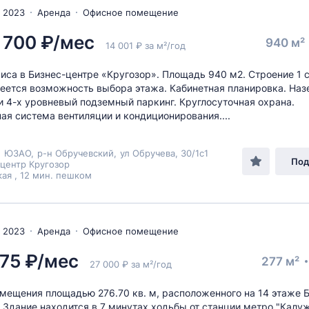
 2023
Аренда
Офисное помещение
 700 ₽/мес
940 м²
14 001 ₽ за м²/год
иса в Бизнес-центре «Кругозор». Площадь 940 м2. Строение 1 с
еется возможность выбора этажа. Кабинетная планировка. На
и 4-х уровневый подземный паркинг. Круглосуточная охрана.
ая система вентиляции и кондиционирования....
,
ЮЗАО
,
р-н Обручевский
,
ул Обручева
, 30/1с1
Под
центр Кругозор
ая , 12 мин. пешком
 2023
Аренда
Офисное помещение
75 ₽/мес
277 м²
27 000 ₽ за м²/год
мещения площадью 276.70 кв. м, расположенного на 14 этаже 
. Здание находится в 7 минутах ходьбы от станции метро "Калуж