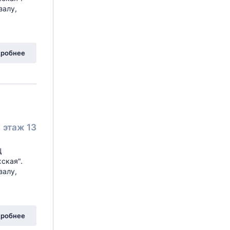
залу,
робнее
этаж 13
Ц
ская".
залу,
робнее