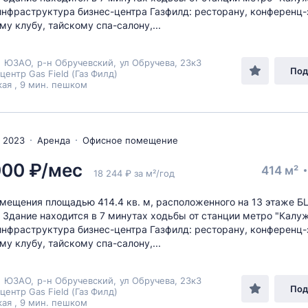
инфраструктура бизнес-центра Газфилд: ресторану, конференц-
му клубу, тайскому спа-салону,...
,
ЮЗАО
,
р-н Обручевский
,
ул Обручева
, 23к3
Под
центр Gas Field (Газ Филд)
ая , 9 мин. пешком
 2023
Аренда
Офисное помещение
000 ₽/мес
414 м²
18 244 ₽ за м²/год
мещения площадью 414.4 кв. м, расположенного на 13 этаже Б
. Здание находится в 7 минутах ходьбы от станции метро "Калуж
инфраструктура бизнес-центра Газфилд: ресторану, конференц-
му клубу, тайскому спа-салону,...
,
ЮЗАО
,
р-н Обручевский
,
ул Обручева
, 23к3
Под
центр Gas Field (Газ Филд)
ая , 9 мин. пешком