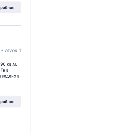
робнее
²
этаж 1
90 кв.м.
Га в
введено в
робнее