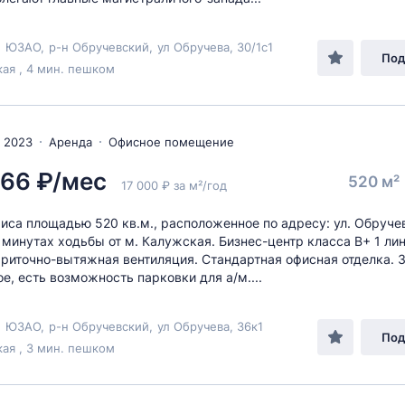
,
ЮЗАО
,
р-н Обручевский
,
ул Обручева
, 30/1c1
Под
ая , 4 мин. пешком
 2023
Аренда
Офисное помещение
666 ₽/мес
520 м²
17 000 ₽ за м²/год
иса площадью 520 кв.м., расположенное по адресу: ул. Обручев
 2 минутах ходьбы от м. Калужская. Бизнес-центр класса B+ 1 ли
Приточно-вытяжная вентиляция. Стандартная офисная отделка. 
е, есть возможность парковки для а/м....
,
ЮЗАО
,
р-н Обручевский
,
ул Обручева
, 36к1
Под
ая , 3 мин. пешком