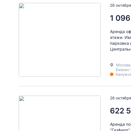
26 октября
1 096
Аренда оф
этажи. Им
парковка 
Центральн
Москва
Бизнес-
Калужск
26 октября
622 5
Аренда по
"Газфилд"