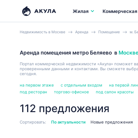
Жилая
Коммерческая
Недвижимость в Москве
Аренда
Помещение
м. Б
Аренда помещения метро Беляево
в
Москв
Портал коммерческой недвижимости «Акула» поможет в
проверенными данными и контактами. Вы сможете выбрат
сегодня.
на первом этаже
с отдельным входом
на первой ли
под ресторан
торгово-офисное
под салон красоты
112 предложения
Сортировать:
По актуальности
Новые предложения