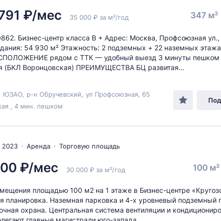
 791 ₽/мес
347 м²
35 000 ₽ за м²/год
0862. Бизнес-центр класса В + Адрес: Москва, Профсоюзная ул.
дания: 54 930 м² Этажность: 2 подземных + 22 наземных этажа
ПОЛОЖЕНИЕ рядом с ТТК — удобный выезд 3 минуты пешком 
 (БКЛ Воронцовская) ПРЕИМУЩЕСТВА БЦ развитая...
,
ЮЗАО
,
р-н Обручевский
,
ул Профсоюзная
, 65
Под
ая , 4 мин. пешком
 2023
Аренда
Торговую площадь
000 ₽/мес
100 м
30 000 ₽ за м²/год
мещения площадью 100 м2 на 1 этаже в Бизнес-центре «Кругоз
 планировка. Наземная парковка и 4-х уровневый подземный п
очная охрана. Центральная система вентиляции и кондициониро
легают главные магистрали юго-запада...