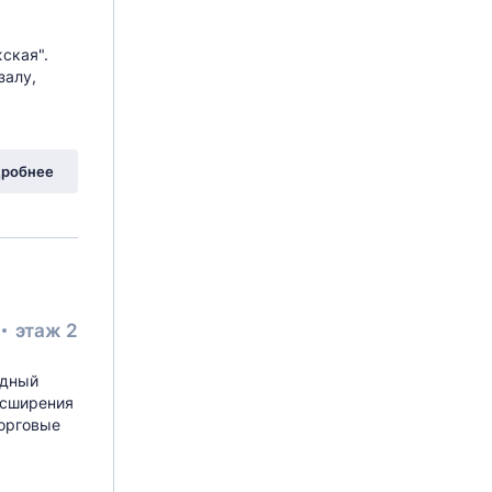
ская".
залу,
робнее
этаж 2
одный
асширения
торговые