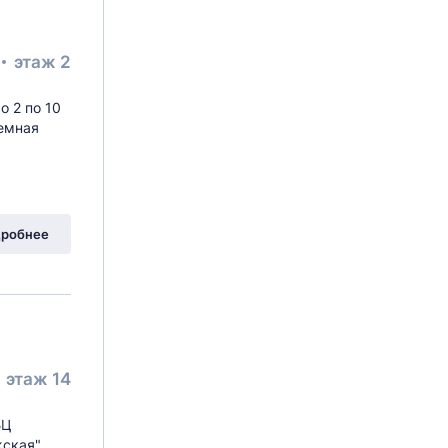
этаж 2
о 2 по 10
земная
робнее
этаж 14
БЦ
ская".