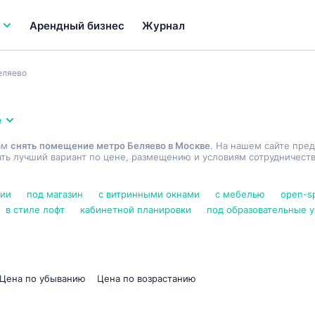
Арендный бизнес
Журнал
еляево
е
ам
снять помещение метро Беляево в Москве
. На нашем сайте пре
ь лучший вариант по цене, размещению и условиям сотрудничеств
нии
под магазин
с витринными окнами
с мебелью
open-s
в стиле лофт
кабинетной планировки
под образовательные у
Цена по убыванию
Цена по возрастанию