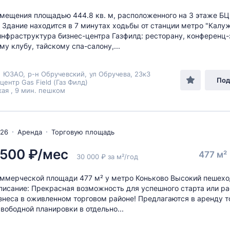
мещения площадью 444.8 кв. м, расположенного на 3 этаже БЦ
. Здание находится в 7 минутах ходьбы от станции метро "Калуж
инфраструктура бизнес-центра Газфилд: ресторану, конференц-
му клубу, тайскому спа-салону,...
,
ЮЗАО
,
р-н Обручевский
,
ул Обручева
, 23к3
Под
центр Gas Field (Газ Филд)
ая , 9 мин. пешком
026
Аренда
Торговую площадь
 500 ₽/мес
477 м²
30 000 ₽ за м²/год
ммерческой площади 477 м² у метро Коньково Высокий пешех
писание: Прекрасная возможность для успешного старта или р
знеса в оживленном торговом районе! Предлагаются в аренду 
вободной планировки в отдельно...