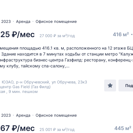
 2023
Аренда
Офисное помещение
225 ₽/мес
416 м²
27 000 ₽ за м²/год
мещения площадью 416.1 кв. м, расположенного на 12 этаже БЦ
. Здание находится в 7 минутах ходьбы от станции метро "Калуж
инфраструктура бизнес-центра Газфилд: ресторану, конференц-
му клубу, тайскому спа-салону,...
,
ЮЗАО
,
р-н Обручевский
,
ул Обручева
, 23к3
Под
центр Gas Field (Газ Филд)
ая , 9 мин. пешком
 2023
Аренда
Офисное помещение
667 ₽/мес
445 м²
25 001 ₽ за м²/год