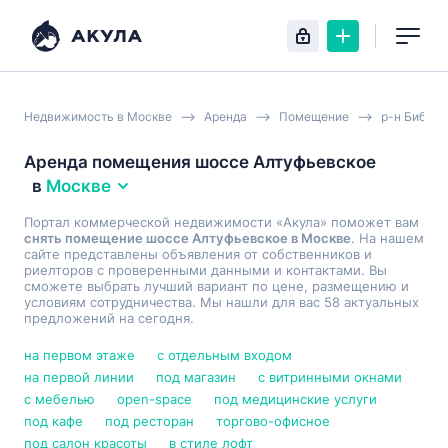
Недвижимость в Москве
Аренда
Помещение
р-н Бибире
Аренда помещения шоссе Алтуфьевское
в
Москве
Портал коммерческой недвижимости «Акула» поможет вам
снять помещение шоссе Алтуфьевское в Москве
. На нашем
сайте представлены объявления от собственников и
риелторов с проверенными данными и контактами. Вы
сможете выбрать лучший вариант по цене, размещению и
условиям сотрудничества. Мы нашли для вас 58 актуальных
предложений на сегодня.
на первом этаже
с отдельным входом
на первой линии
под магазин
с витринными окнами
с мебелью
open-space
под медицинские услуги
под кафе
под ресторан
торгово-офисное
под салон красоты
в стиле лофт