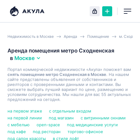
Недвижимость в Москве
Аренда
Помещение
м. Сходнен
Аренда помещения метро Сходненская
в
Москве
Портал коммерческой недвижимости «Акула» поможет вам
снять помещение метро Сходненская в Москве
. На нашем
сайте представлены объявления от собственников и
риелторов с проверенными данными и контактами. Вы
сможете выбрать лучший вариант по цене, размещению и
условиям сотрудничества. Мы нашли для вас 55 актуальных
предложений на сегодня.
на первом этаже
с отдельным входом
на первой линии
под магазин
с витринными окнами
с мебелью
open-space
под медицинские услуги
под кафе
под ресторан
торгово-офисное
под салон красоты
в стиле лофт