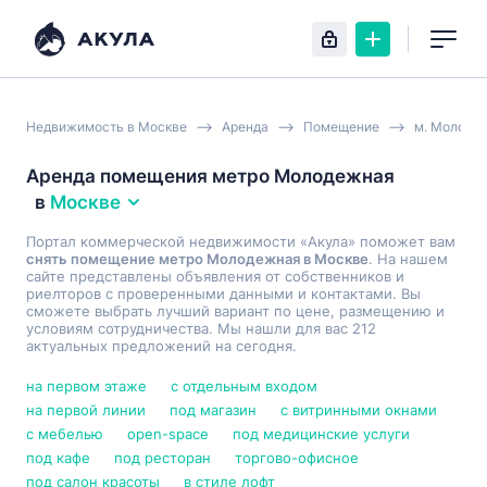
Недвижимость в Москве
Аренда
Помещение
м. Молоде
Аренда помещения метро Молодежная
в
Москве
Портал коммерческой недвижимости «Акула» поможет вам
снять помещение метро Молодежная в Москве
. На нашем
сайте представлены объявления от собственников и
риелторов с проверенными данными и контактами. Вы
сможете выбрать лучший вариант по цене, размещению и
условиям сотрудничества. Мы нашли для вас 212
актуальных предложений на сегодня.
на первом этаже
с отдельным входом
на первой линии
под магазин
с витринными окнами
с мебелью
open-space
под медицинские услуги
под кафе
под ресторан
торгово-офисное
под салон красоты
в стиле лофт