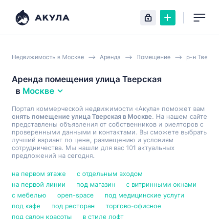
Недвижимость в Москве
Аренда
Помещение
р-н Тверск
Аренда помещения улица Тверская
в
Москве
Портал коммерческой недвижимости «Акула» поможет вам
снять помещение улица Тверская в Москве
. На нашем сайте
представлены объявления от собственников и риелторов с
проверенными данными и контактами. Вы сможете выбрать
лучший вариант по цене, размещению и условиям
сотрудничества. Мы нашли для вас 101 актуальных
предложений на сегодня.
на первом этаже
с отдельным входом
на первой линии
под магазин
с витринными окнами
с мебелью
open-space
под медицинские услуги
под кафе
под ресторан
торгово-офисное
под салон красоты
в стиле лофт