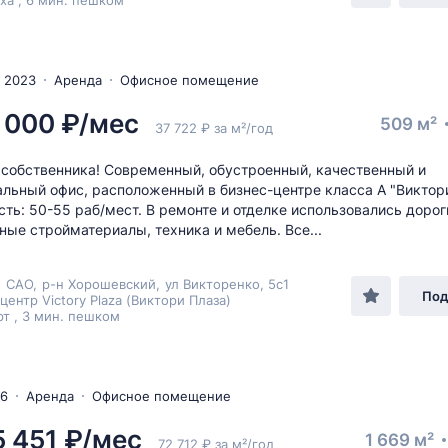
а , 6 мин. пешком
 2023
Аренда
Офисное помещение
 000 ₽/мес
509 м²
37 722 ₽ за м²/год
 собственника! Современный, обустроенный, качественный и
льный офис, расположенный в бизнес-центре класса А "Виктори
ть: 50-55 раб/мест. В ремонте и отделке использовались дорог
ные стройматериалы, техника и мебель. Все...
,
САО
,
р-н Хорошевский
,
ул Викторенко
, 5с1
Под
центр Victory Plaza (Виктори Плаза)
т , 3 мин. пешком
26
Аренда
Офисное помещение
5 451 ₽/мес
1 669 м²
72 712 ₽ за м²/год