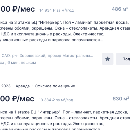
800 ₽/мес
486 м²
14 934 ₽ за м²/год
иса на 3 этаже БЦ "Интерьер". Пол – ламинат, паркетная доска, 
клеены обоями, окрашены. Окна – стеклопакеты. Арендная став
 НДС и эксплуатационные расходы. Электричество,
никационные расходы и парковка оплачиваются...
,
САО
,
р-н Хорошевский
,
проезд Магистральный 1-й
, 11с5
Под
а , 6 мин. пешком
 2023
Аренда
Офисное помещение
000 ₽/мес
630 м
13 334 ₽ за м²/год
иса на 1 этаже БЦ "Интерьер". Пол – ламинат, паркетная доска, 
клеены обоями, окрашены. Окна – стеклопакеты. Арендная став
 НДС и эксплуатационные расходы. Электричество,
никационные расходы и парковка оплачиваются...