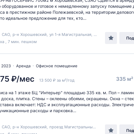
СН-АВТОСЕРВИС 700м2 м Хорошевская, СЗАО Сдается в аренд
 оборудованное и готовое к немедленному запуску помещение 
са в престижном районе Полежаевской, на территории деловог
Это идеальное предложение для тех, кто...
,
САО
,
р-н Хорошевский
,
ул 1-я Магистральная
, 13с7
Под
а , 7 мин. пешком
 2023
Аренда
Офисное помещение
75 ₽/мес
335 м
13 500 ₽ за м²/год
иса на 1 этаже БЦ "Интерьер" площадью 335 кв. м. Пол – ламин
 доска, плитка. Стены – оклеены обоями, окрашены. Окна – сте
ставка включает: НДС и эксплуатационные расходы. Электриче
никационные расходы и парковка...
,
САО
,
р-н Хорошевский
,
проезд Магистральный 1-й
, 11с1
Под