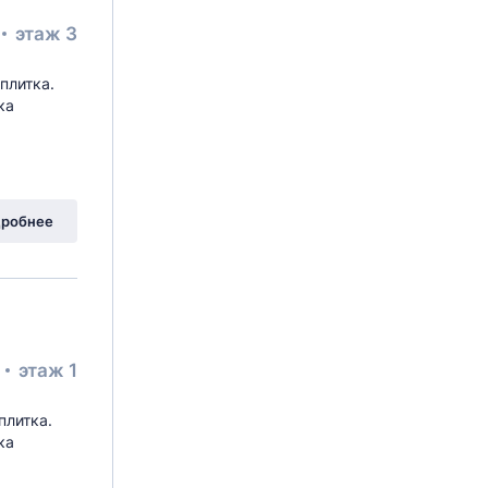
этаж 3
плитка.
ка
робнее
²
этаж 1
плитка.
ка