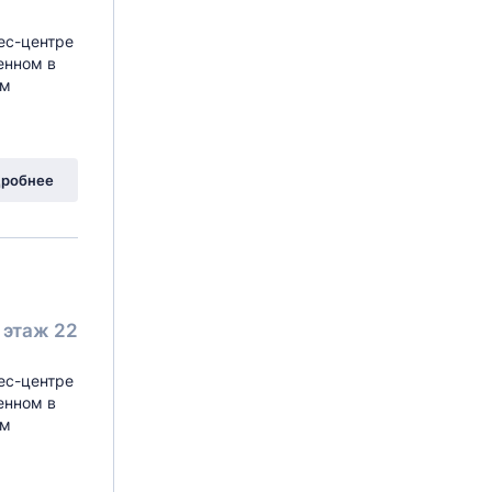
ес-центре
енном в
ом
робнее
этаж 22
ес-центре
енном в
ом