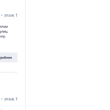
²
этаж 1
жилом
 улиц
нтр.
робнее
²
этаж 1