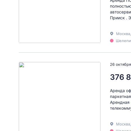
Аренда П
полностью
автосерви
Прииск . 
Москва
Шелепих
26 октября
376 8
Аренда оф
паркетная
Арендная 
телекомму
Москва