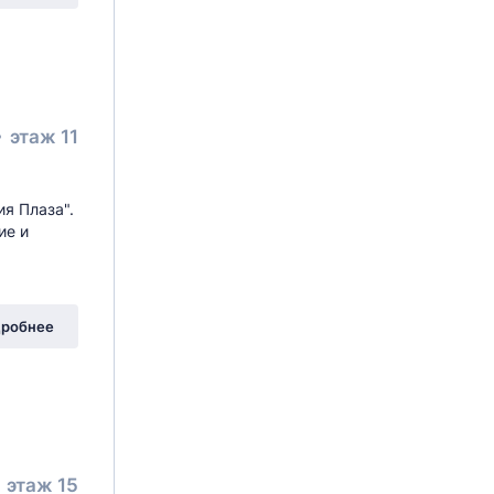
этаж 11
я Плаза".
ие и
робнее
этаж 15