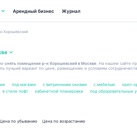
Арендный бизнес
Журнал
он Хорошёвский
кве
ам
снять помещение р-н Хорошевский в Москве
. На нашем сайте п
ь лучший вариант по цене, размещению и условиям сотрудничеств
нии
под магазин
с витринными окнами
с мебелью
open-s
в стиле лофт
кабинетной планировки
под образовательные у
Цена по убыванию
Цена по возрастанию