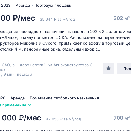
 2023
Аренда
Торговую площадь
000 ₽/мес
202 м
35 644 ₽ за м²/год
мещения свободного назначения площадью 202 м2 в элитном 
 «Лица», 5 минут от метро ЦСКА. Расположено на пересечении
рукторов Микояна и Сухого, примыкает ко входу в торговый це
отолки 4 м, панорамные окна, отдельный вход с...
,
САО
,
р-н Хорошевский
,
ул Авиаконструктора Сухого
, 2к1
Под
ца»
 , 9 мин. пешком
026
Аренда
Помещение свободного назначения
е применение
 000 ₽/мес
700 м
42 858 ₽ за м²/год