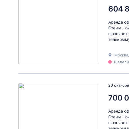
604 
Аренда оф
Стены – о
включает:
телекомму
Москва
Шелепих
26 октября
700 
Аренда оф
Стены – о
включает:
телекомму