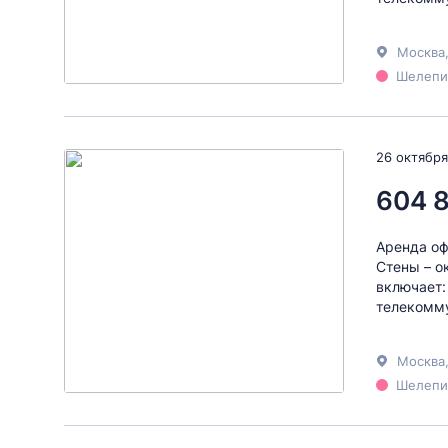
Москва
Шелепих
26 октября
604 
Аренда оф
Стены – о
включает:
телекомму
Москва
Шелепих