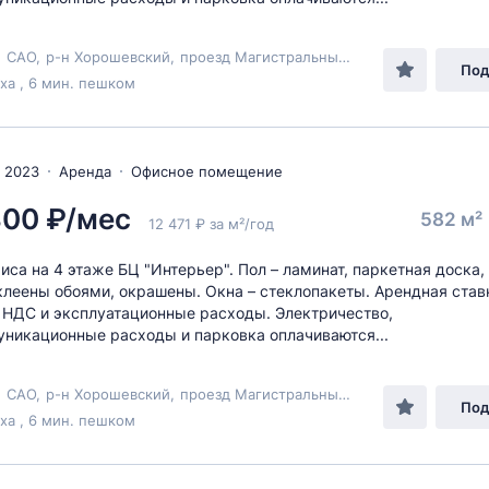
,
САО
,
р-н Хорошевский
,
проезд Магистральный 1-й
, 11с1
Под
а , 6 мин. пешком
 2023
Аренда
Офисное помещение
800 ₽/мес
582 м²
12 471 ₽ за м²/год
иса на 4 этаже БЦ "Интерьер". Пол – ламинат, паркетная доска, 
клеены обоями, окрашены. Окна – стеклопакеты. Арендная став
 НДС и эксплуатационные расходы. Электричество,
никационные расходы и парковка оплачиваются...
,
САО
,
р-н Хорошевский
,
проезд Магистральный 1-й
, 11с5
Под
а , 6 мин. пешком