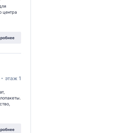
у
для
о центра
робнее
²
этаж 1
ат,
клопакеты.
ство,
робнее