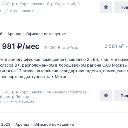
,
САО
,
р-н Хорошевский
,
б-р Ходынский
, 8
Под
т , 9 мин. пешком
26
Аренда
Офисное помещение
 981 ₽/мес
2 561 м²
40 260 ₽ за м²/год
м в аренду офисное помещение площадью 2 560, 7 кв. м в бизн
класса B+, расположенном в Хорошевском районе САО Москвы
дится на 13 этаже, выполнена стандартная отделка, помещение г
ранспортная доступность: • Метро...
,
САО
,
р-н Хорошевский
,
ул Авиаконструктора Микояна
, 12
Под
й центр Линкор
т , 7 мин. пешком
 2023
Аренда
Офисное помещение