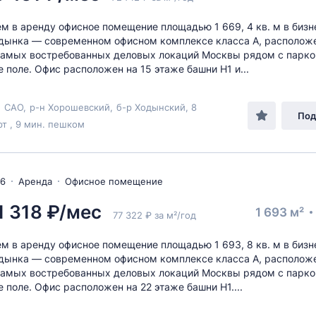
м в аренду офисное помещение площадью 1 669, 4 кв. м в бизн
дынка — современном офисном комплексе класса А, располож
самых востребованных деловых локаций Москвы рядом с парк
 поле. Офис расположен на 15 этаже башни H1 и...
,
САО
,
р-н Хорошевский
,
б-р Ходынский
, 8
Под
т , 9 мин. пешком
26
Аренда
Офисное помещение
1 318 ₽/мес
1 693 м²
77 322 ₽ за м²/год
м в аренду офисное помещение площадью 1 693, 8 кв. м в бизн
дынка — современном офисном комплексе класса А, располож
самых востребованных деловых локаций Москвы рядом с парк
 поле. Офис расположен на 22 этаже башни H1....