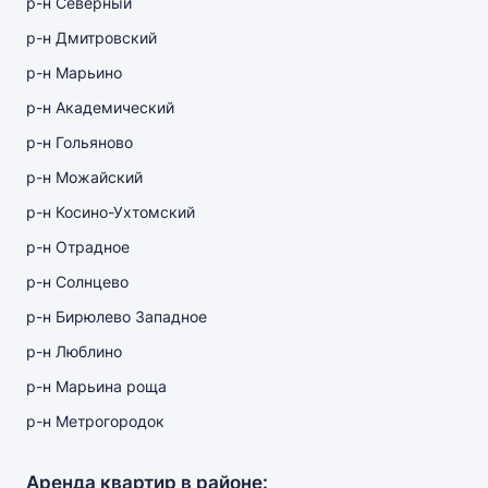
р-н Северный
р-н Дмитровский
р-н Марьино
р-н Академический
р-н Гольяново
р-н Можайский
р-н Косино-Ухтомский
р-н Отрадное
р-н Солнцево
р-н Бирюлево Западное
р-н Люблино
р-н Марьина роща
р-н Метрогородок
Аренда квартир в районе: