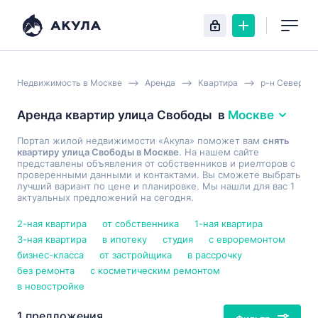
Недвижимость в Москве
Аренда
Квартира
р-н Северно
Аренда квартир улица Свободы
в
Москве
Портал жилой недвижимости «Акула» поможет вам
снять
квартиру улица Свободы в Москве
. На нашем сайте
представлены объявления от собственников и риелторов с
проверенными данными и контактами. Вы сможете выбрать
лучший вариант по цене и планировке. Мы нашли для вас 1
актуальных предложений на сегодня.
2-ная квартира
от собственника
1-ная квартира
3-ная квартира
в ипотеку
студия
с евроремонтом
бизнес-класса
от застройщика
в рассрочку
без ремонта
с косметическим ремонтом
в новостройке
1 предложения