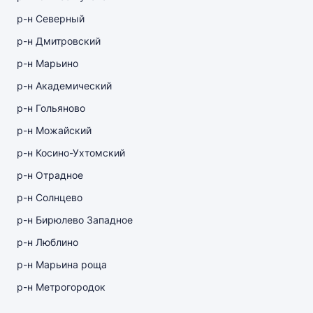
р-н Северный
р-н Дмитровский
р-н Марьино
р-н Академический
р-н Гольяново
р-н Можайский
р-н Косино-Ухтомский
р-н Отрадное
р-н Солнцево
р-н Бирюлево Западное
р-н Люблино
р-н Марьина роща
р-н Метрогородок