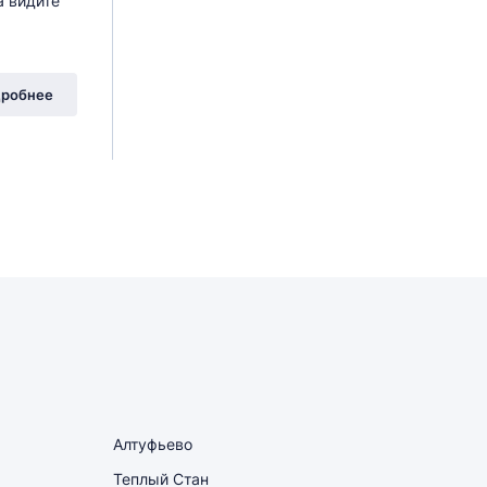
а видите
робнее
Алтуфьево
Теплый Стан