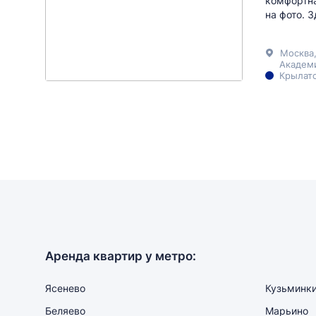
комфортна
на фото. З
Москва
Академ
Крылатс
Аренда квартир у метро:
Ясенево
Кузьминк
Беляево
Марьино