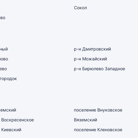
Сокол
ево
рный
р-н Дмитровский
ново
р-н Можайский
ево
р-н Бирюлево Западное
городок
емский
поселение Внуковское
 Воскресенское
Вяземский
 Киевский
поселение Кленовское