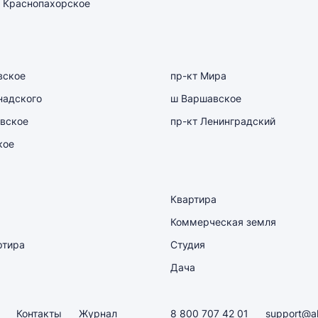
 Краснопахорское
вское
пр-кт Мира
надского
ш Варшавское
вское
пр-кт Ленинградский
кое
Квартира
Коммерческая земля
ртира
Студия
Дача
Контакты
Журнал
8 800 707 42 01
support@a