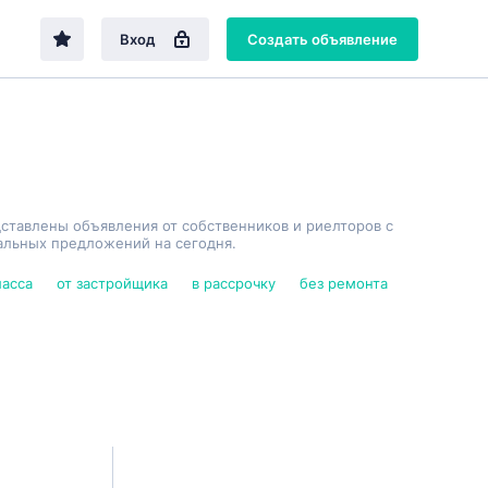
Вход
Создать объявление
дставлены объявления от собственников и риелторов с
альных предложений на сегодня.
ласса
от застройщика
в рассрочку
без ремонта