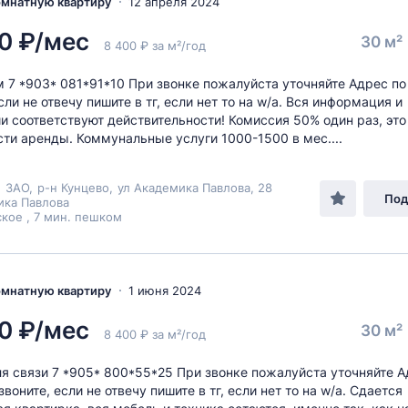
комнатную квартиру
12 апреля 2024
0 ₽/мес
30 м²
8 400 ₽ за м²/год
 7 *903* 081*91*10 При звонке пожалуйста уточняйте Адрес по
сли не отвечу пишите в тг, если нет то на w/a. Вся информация и
и соответствуют действительности! Комиссия 50% один раз, это
сти аренды. Коммунальные услуги 1000-1500 в мес....
,
ЗАО
,
р-н Кунцево
,
ул Академика Павлова
, 28
Под
ика Павлова
кое , 7 мин. пешком
комнатную квартиру
1 июня 2024
0 ₽/мес
30 м²
8 400 ₽ за м²/год
ля связи 7 *905* 800*55*25 При звонке пожалуйста уточняйте А
воните, если не отвечу пишите в тг, если нет то на w/a. Сдается