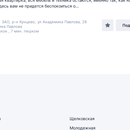
я квартирка, вся мебель и техника остаются, именно так, как н
десь вам не придется беспокоиться о...
,
ЗАО
,
р-н Кунцево
,
ул Академика Павлова
, 28
Под
ика Павлова
кое , 7 мин. пешком
и
Щелковская
Молодежная