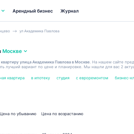
Арендный бизнес
Журнал
нцево
ул Академика Павлова
в
Москве
 квартиру улица Академика Павлова в Москве
. На нашем сайте пре
ь лучший вариант по цене и планировке. Мы нашли для вас 2 акту
ная квартира
в ипотеку
студия
с евроремонтом
бизнес-к
Цена по убыванию
Цена по возрастанию