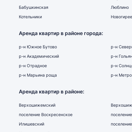
Бабушкинская
Люблино
Котельники
Новогире
Аренда квартир в районе города:
р-н Южное Бутово
р-н Севе
р-н Академический
р-н Голья
р-н Отрадное
р-н Солнц
р-н Марьина роща
р-н Метро
Аренда квартир в районе:
Верхошижемский
Верхошиж
поселение Воскресенское
поселение
Илишевский
поселение