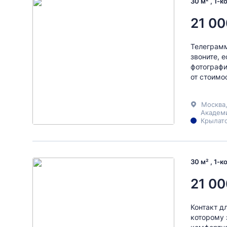
30 м² , 1-
21 00
Телеграмм
звоните, е
фотографи
от стоимо
Москва
Академ
Крылатс
30 м² , 1-
21 00
Контакт д
которому з