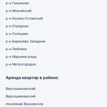
р-н Гольяново
р-н Можайский
р-н Косино-Ухтомский
р-н Отрадное
р-н Солнцево
р-н Бирюлево Западное
р-н Люблино
р-н Марьина роща
р-н Метрогородок
Аренда квартир в районе:
Верхошижемский
Верхошижемский
поселение Внуковское