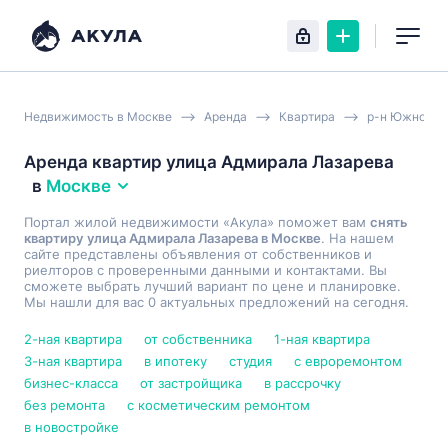
Недвижимость в Москве
Аренда
Квартира
р-н Южное Б
Аренда квартир улица Адмирала Лазарева
в
Москве
Портал жилой недвижимости «Акула» поможет вам
снять
квартиру улица Адмирала Лазарева в Москве
. На нашем
сайте представлены объявления от собственников и
риелторов с проверенными данными и контактами. Вы
сможете выбрать лучший вариант по цене и планировке.
Мы нашли для вас 0 актуальных предложений на сегодня.
2-ная квартира
от собственника
1-ная квартира
3-ная квартира
в ипотеку
студия
с евроремонтом
бизнес-класса
от застройщика
в рассрочку
без ремонта
с косметическим ремонтом
в новостройке