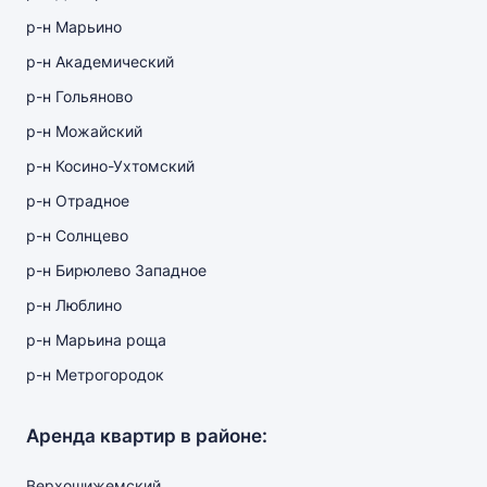
р-н Марьино
р-н Академический
р-н Гольяново
р-н Можайский
р-н Косино-Ухтомский
р-н Отрадное
р-н Солнцево
р-н Бирюлево Западное
р-н Люблино
р-н Марьина роща
р-н Метрогородок
Аренда квартир в районе:
Верхошижемский