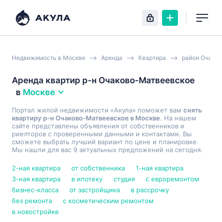
Недвижимость в Москве
Аренда
Квартира
район Очако
Аренда квартир р-н Очаково-Матвеевское
в
Москве
Портал жилой недвижимости «Акула» поможет вам
снять
квартиру р-н Очаково-Матвеевское в Москве
. На нашем
сайте представлены объявления от собственников и
риелторов с проверенными данными и контактами. Вы
сможете выбрать лучший вариант по цене и планировке.
Мы нашли для вас 9 актуальных предложений на сегодня.
2-ная квартира
от собственника
1-ная квартира
3-ная квартира
в ипотеку
студия
с евроремонтом
бизнес-класса
от застройщика
в рассрочку
без ремонта
с косметическим ремонтом
в новостройке