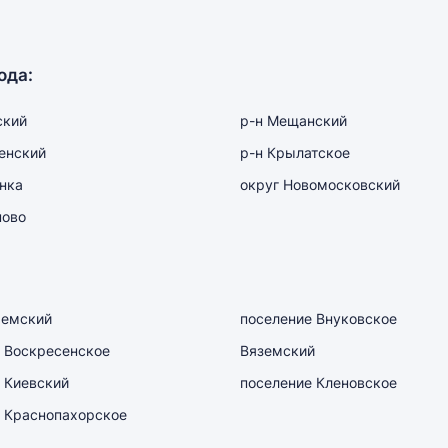
ода:
ский
р-н Мещанский
енский
р-н Крылатское
нка
округ Новомосковский
ново
емский
поселение Внуковское
 Воскресенское
Вяземский
 Киевский
поселение Кленовское
 Краснопахорское