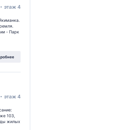
этаж 4
Якиманка.
Кремля.
ии - Парк
робнее
этаж 4
сание:
же 103,
сады жилых