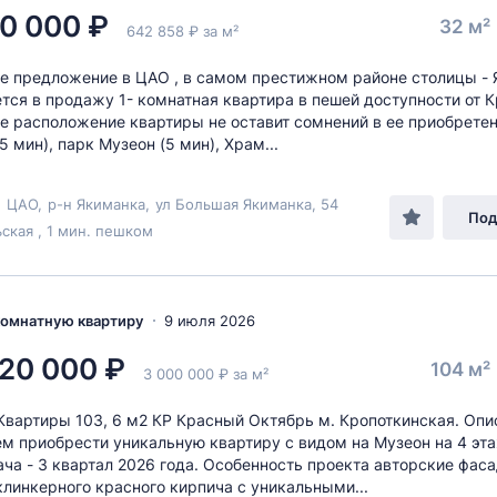
0 000 ₽
32 м²
642 858 ₽ за м²
е предложение в ЦАО , в самом престижном районе столицы - 
тся в продажу 1- комнатная квартира в пешей доступности от 
е расположение квартиры не оставит сомнений в ее приобретен
5 мин), парк Музеон (5 мин), Храм...
,
ЦАО
,
р-н Якиманка
,
ул Большая Якиманка
, 54
Под
ская , 1 мин. пешком
-комнатную квартиру
9 июля 2026
20 000 ₽
104 м²
3 000 000 ₽ за м²
вартиры 103, 6 м2 КР Красный Октябрь м. Кропоткинская. Опи
м приобрести уникальную квартиру с видом на Музеон на 4 эта
ача - 3 квартал 2026 года. Особенность проекта авторские фа
клинкерного красного кирпича с уникальными...