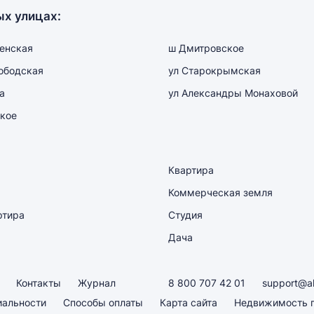
ых улицах:
енская
ш Дмитровское
ободская
ул Старокрымская
а
ул Александры Монаховой
кое
Квартира
Коммерческая земля
ртира
Студия
Дача
Контакты
Журнал
8 800 707 42 01
support@a
иальности
Способы оплаты
Карта сайта
Недвижимость п