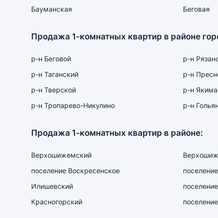
Бауманская
Беговая
Продажа 1-комнатных квартир в районе гор
р-н Беговой
р-н Рязан
р-н Таганский
р-н Пресн
р-н Тверской
р-н Якима
р-н Тропарево-Никулино
р-н Голья
Продажа 1-комнатных квартир в районе:
Верхошижемский
Верхошиж
поселение Воскресенское
поселение
Илишевский
поселение
Красногорский
поселение