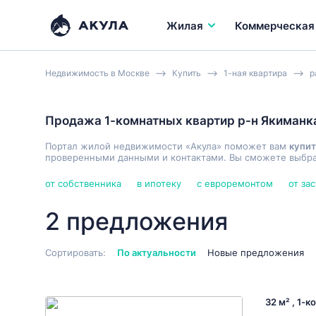
Жилая
Коммерческая
Недвижимость в Москве
Купить
1-ная квартира
р
Продажа 1-комнатных квартир р-н Якиманк
Портал жилой недвижимости «Акула» поможет вам
купит
проверенными данными и контактами. Вы сможете выбрат
от собственника
в ипотеку
с евроремонтом
от за
2 предложения
Сортировать:
По актуальности
Новые предложения
32 м² , 1-