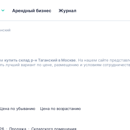
Арендный бизнес
Журнал
анский
ам
купить склад р-н Таганский в Москве
. На нашем сайте представл
ь лучший вариант по цене, размещению и условиям сотрудничеств
Цена по убыванию
Цена по возрастанию
26
Продажа
Складского помещения