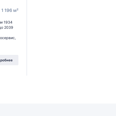
1 196 м²
ии 1934
до 2039
тосервис,
робнее