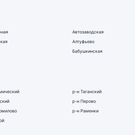
рная
Автозаводская
ская
Алтуфьево
Бабушкинская
мический
р-н Таганский
ский
р-н Перово
омилово
р-н Раменки
ой