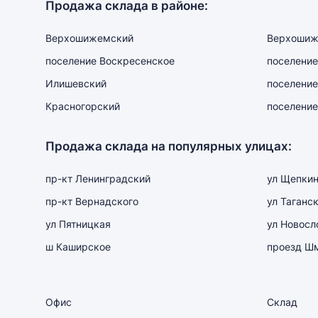
Продажа склада в районе:
Верхошижемский
Верхошиж
поселение Воскресенское
поселение
Илишевский
поселение
Красногорский
поселение
Продажа склада на популярных улицах:
пр-кт Ленинградский
ул Щепки
пр-кт Вернадского
ул Таганс
ул Пятницкая
ул Новосл
ш Каширское
проезд Ш
Офис
Склад