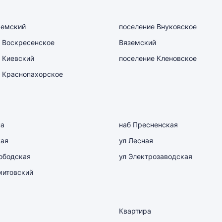
емский
поселение Внуковское
 Воскресенское
Вяземский
 Киевский
поселение Кленовское
 Краснопахорское
на
наб Пресненская
кая
ул Лесная
ободская
ул Электрозаводская
митовский
Квартира