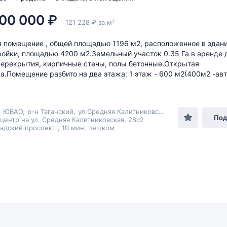
00 000 ₽
121 228 ₽ за м²
 помещение , общей площадью 1196 м2, расположенное в здан
ройки, площадью 4200 м2.Земельный участок 0.35 Га в аренде 
перекрытия, кирпичные стены, полы бетонные.Открытая
а.Помещение разбито на два этажа: 1 этаж - 600 м2(400м2 -ав
,
ЮВАО
,
р-н Таганский
,
ул Средняя Калитниковская
, 28с2
Под
центр на ул. Средняя Калитниковская, 28с2
адский проспект , 10 мин. пешком