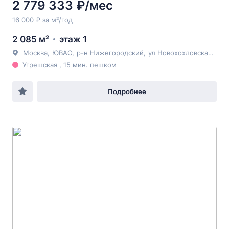
2 779 333 ₽/мес
16 000 ₽ за м²/год
2 085 м²
этаж 1
Москва
,
ЮВАО
,
р-н Нижегородский
,
ул Новохохловская
, д21
Угрешская , 15 мин. пешком
Подробнее