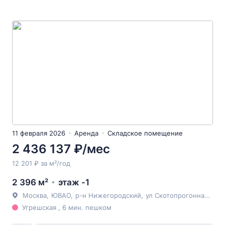
11 февраля 2026
Аренда
Складское помещение
2 436 137 ₽/мес
12 201 ₽ за м²/год
2 396 м²
этаж -1
Москва
,
ЮВАО
,
р-н Нижегородский
,
ул Скотопрогонная
, д35
Угрешская , 6 мин. пешком