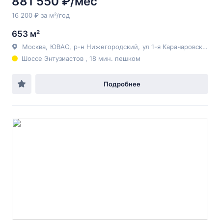
881 550 ₽/мес
16 200 ₽ за м²/год
653 м²
Москва
,
ЮВАО
,
р-н Нижегородский
,
ул 1-я Карачаровская
, д
Шоссе Энтузиастов , 18 мин. пешком
Подробнее