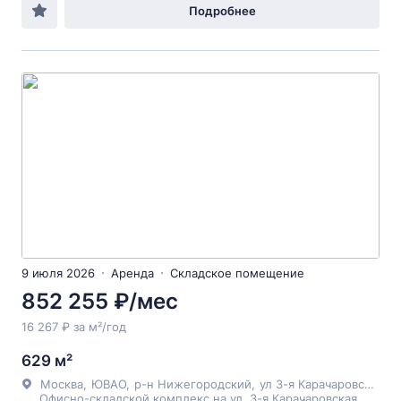
Подробнее
9 июля 2026
Аренда
Складское помещение
852 255 ₽/мес
16 267 ₽ за м²/год
629 м²
Москва
,
ЮВАО
,
р-н Нижегородский
,
ул 3-я Карачаровская
, 1
Офисно-складской комплекс на ул. 3-я Карачаровская,