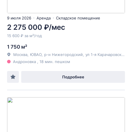
9 июля 2026
Аренда
Складское помещение
2 275 000 ₽/мес
15 600 ₽ за м²/год
1 750 м²
Москва
,
ЮВАО
,
р-н Нижегородский
,
ул 1-я Карачаровская
, 8
Андроновка , 18 мин. пешком
Подробнее