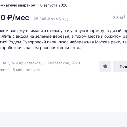
комнатную квартиру
6 августа 2026
00 ₽/мес
37 м²
25 946 ₽ за м²/год
яем вашему вниманию стильную и уютную квартиру, с дизайн
 Жить с видом на зеленые деревья, в тихом месте и обжитом ра
гих! Рядом Суворовскй парк, плюс набережная Москва реки, та
и пробежки в вашем распоряжении - что...
,
ЗАО
,
р-н Крылатское
,
ш Рублёвское
, 97к3
Под
жная , 5 мин. пешком