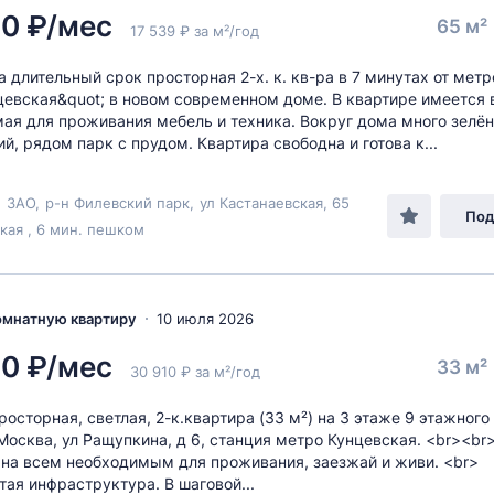
00 ₽/мес
65 м²
17 539 ₽ за м²/год
а длительный срок просторная 2-х. к. кв-ра в 7 минутах от метр
цевская&quot; в новом современном доме. В квартире имеется 
ая для проживания мебель и техника. Вокруг дома много зелё
й, рядом парк с прудом. Квартира свободна и готова к...
,
ЗАО
,
р-н Филевский парк
,
ул Кастанаевская
, 65
Под
кая , 6 мин. пешком
комнатную квартиру
10 июля 2026
00 ₽/мес
33 м²
30 910 ₽ за м²/год
росторная, светлая, 2-к.квартира (33 м²) на 3 этаже 9 этажного
 Москва, ул Ращупкина, д 6, станция метро Кунцевская. <br><b
на всем необходимым для проживания, заезжай и живи. <br>
тая инфраструктура. В шаговой...