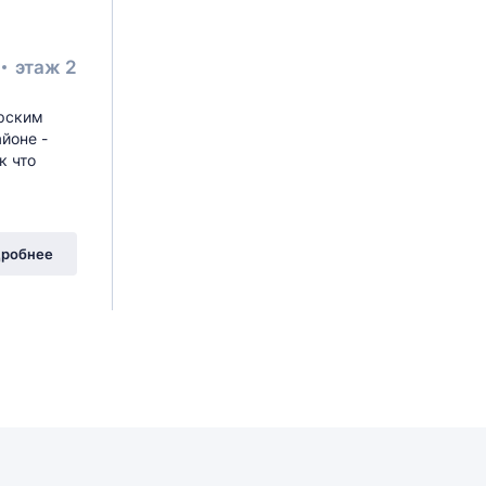
этаж 2
ерским
йоне -
к что
робнее