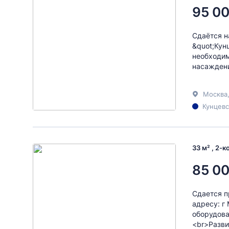
95 0
Сдаётся н
&quot;Кун
необходим
насаждени
Москва
Кунцевс
33 м² , 2-
85 0
Сдается п
адресу: г
оборудова
<br>Разви