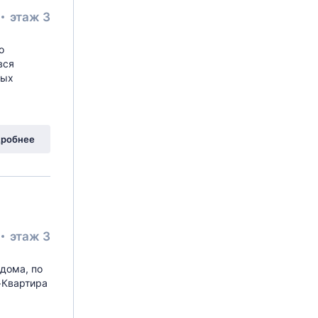
этаж 3
о
вся
ных
робнее
этаж 3
 дома, по
r>Квартира