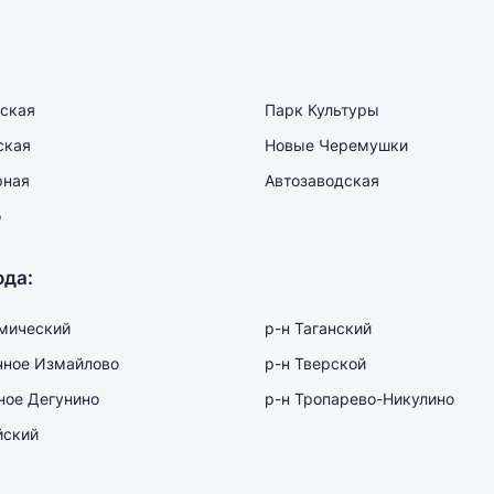
ская
Парк Культуры
ская
Новые Черемушки
рная
Автозаводская
о
ода:
мический
р-н Таганский
чное Измайлово
р-н Тверской
ное Дегунино
р-н Тропарево-Никулино
йский