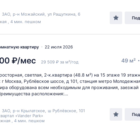
,
ЗАО
,
р-н Можайский
,
ул Ращупкина
, 6
Под
кая , 4 мин. пешком
комнатную квартиру
22 июля 2026
00 ₽/мес
49 м²
29 509 ₽ за м²/год
росторная, светлая, 2-к.квартира (48.8 м²) на 15 этаже 19 этаж
: г Москва, Рублёвское шоссе, д 101, станция метро Молодежная
ира оборудована всем необходимым для проживания, заезжай 
реимущества расположения:...
,
ЗАО
,
р-н Крылатское
,
ш Рублёвское
, 101
Под
вартал «Vander Park»
жная , 4 мин. пешком