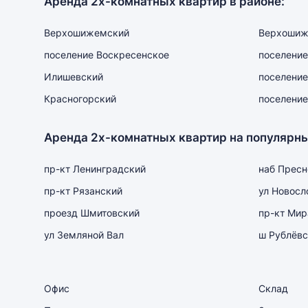
Аренда 2х-комнатных квартир в районе:
Верхошижемский
Верхошиж
поселение Воскресенское
поселение
Илишевский
поселение
Красногорский
поселение
Аренда 2х-комнатных квартир на популярны
пр-кт Ленинградский
наб Пресн
пр-кт Рязанский
ул Новосл
проезд Шмитовский
пр-кт Мир
ул Земляной Вал
ш Рублёвс
Офис
Склад