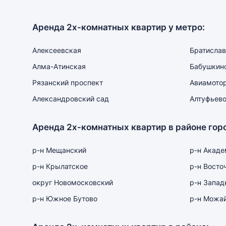
Аренда 2х-комнатных квартир у метро:
Алексеевская
Братислав
Алма-Атинская
Бабушкин
Рязанский проспект
Авиамото
Александровский сад
Алтуфьев
Аренда 2х-комнатных квартир в районе гор
р-н Мещанский
р-н Акаде
р-н Крылатское
р-н Восто
округ Новомосковский
р-н Запад
р-н Южное Бутово
р-н Можа