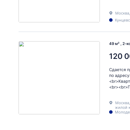
Москва
Кунцевс
49 м² , 2-
120 0
Сдается п
по адресу
<br>Кварт
<br><br>П
Москва
жилой к
Молоде