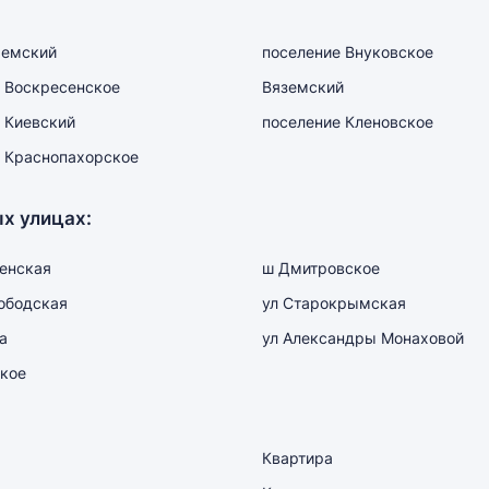
емский
поселение Внуковское
 Воскресенское
Вяземский
 Киевский
поселение Кленовское
 Краснопахорское
х улицах:
енская
ш Дмитровское
ободская
ул Старокрымская
а
ул Александры Монаховой
кое
Квартира