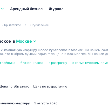
Арендный бизнес
Журнал
р-н Крылатское
ш Рублёвское
вское
в
Москве
 2-комнатную квартиру шоссе Рублёвское в Москве
. На нашем сай
ожете выбрать лучший вариант по цене и планировке. Мы нашли дл
стройщика
бизнес-класса
в рассрочку
с косметическим рем
Цена по убыванию
Цена по возрастанию
комнатную квартиру
5 августа 2026