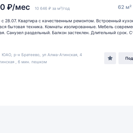
00 ₽/мес
62 м²
10 646 ₽ за м²/год
 с 28.07. Квартира с качественным ремонтом. Встроенный кух
 вся бытовая техника. Комнаты изолированные. Мебель совреме
ая. Санузел раздельный. Балкон застеклен. Длительный срок. С
!
,
ЮАО
,
р-н Братеево
,
ул Алма-Атинская
, 4
Под
инская , 6 мин. пешком