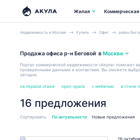
Жилая
Коммерческая
Недвижимость в Москве
Купить
Офис
район Бего
Продажа офиса р-н Беговой
в
Москве
Портал коммерческой недвижимости «Акула» поможет в
проверенными данными и контактами. Вы сможете выбрат
сегодня.
на первом этаже
open-space
с мебелью
в стиле 
16 предложения
Сортировать:
По актуальности
Новые предложения
26 октября