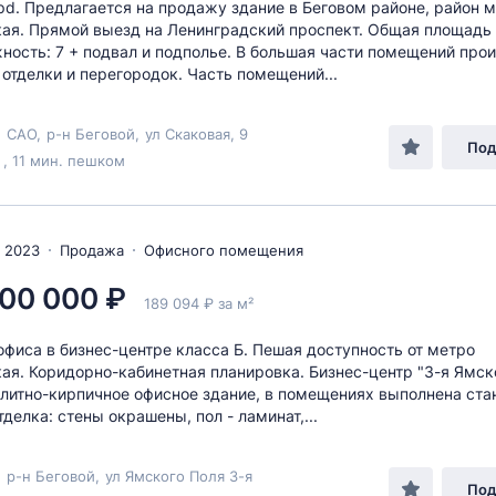
pd. Предлагается на продажу здание в Беговом районе, район 
ая. Прямой выезд на Ленинградский проспект. Общая площадь 
жность: 7 + подвал и подполье. В большая части помещений про
отделки и перегородок. Часть помещений...
,
САО
,
р-н Беговой
,
ул Скаковая
, 9
Под
, 11 мин. пешком
 2023
Продажа
Офисного помещения
00 000 ₽
189 094 ₽ за м²
фиса в бизнес-центре класса Б. Пешая доступность от метро
ая. Коридорно-кабинетная планировка. Бизнес-центр "3-я Ямск
олитно-кирпичное офисное здание, в помещениях выполнена ста
делка: стены окрашены, пол - ламинат,...
,
р-н Беговой
,
ул Ямского Поля 3-я
Под