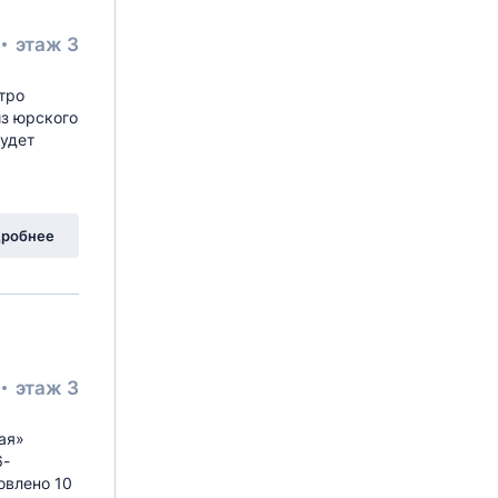
этаж 3
тро
из юрского
удет
робнее
этаж 3
ая»
6-
овлено 10