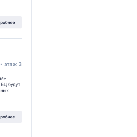
робнее
этаж 3
ая»
 БЦ будут
нных
робнее