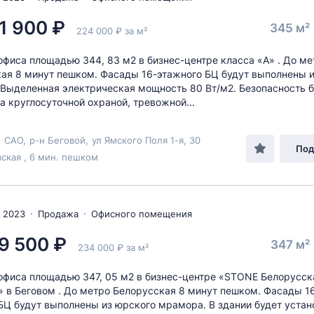
1 900 ₽
345 м²
224 000 ₽ за м²
фиса площадью 344, 83 м2 в бизнес-центре класса «А» . До ме
ая 8 минут пешком. Фасады 16-этажного БЦ будут выполнены 
Выделенная электрическая мощность 80 Вт/м2. Безопасность б
а круглосуточной охраной, тревожной...
,
САО
,
р-н Беговой
,
ул Ямского Поля 1-я
, 30
Под
ская , 6 мин. пешком
 2023
Продажа
Офисного помещения
9 500 ₽
347 м²
234 000 ₽ за м²
фиса площадью 347, 05 м2 в бизнес-центре «STONE Белорусск
» в Беговом . До метро Белорусская 8 минут пешком. Фасады 1
БЦ будут выполнены из юрского мрамора. В здании будет устан