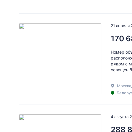
21 апреля 
170 6
Номер объ
расположе
рядом с м
освещен б
Москва
Белорус
4 августа 
288 