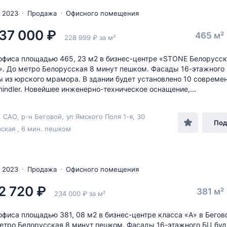
 2023
Продажа
Офисного помещения
37 000 ₽
465 м²
228 999 ₽ за м²
фиса площадью 465, 23 м2 в бизнес-центре «STONE Белорусс
». До метро Белорусская 8 минут пешком. Фасады 16-этажного
 из юрского мрамора. В здании будет установлено 10 совреме
hindler. Новейшее инженерно-техническое оснащение,...
,
САО
,
р-н Беговой
,
ул Ямского Поля 1-я
, 30
Под
ская , 6 мин. пешком
 2023
Продажа
Офисного помещения
2 720 ₽
381 м²
234 000 ₽ за м²
фиса площадью 381, 08 м2 в бизнес-центре класса «А» в Бегов
етро Белорусская 8 минут пешком. Фасады 16-этажного БЦ буд