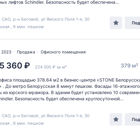
ых лифтов Schindler. Безопасность будет обеспечена...
,
САО
,
р-н Беговой
,
ул Ямского Поля 1-я
, 30
Под
ская , 6 мин. пешком
 2023
Продажа
Офисного помещения
5 360 ₽
379 м²
224 000 ₽ за м²
фиса площадью 378.64 м2 в бизнес-центре «STONE Белорусск
» . До метро Белорусская 8 минут пешком. Фасады 16-этажного
 из юрского мрамора. В здании будет установлено 10 совреме
indler. Безопасность будет обеспечена круглосуточной...
,
САО
,
р-н Беговой
,
ул Ямского Поля 1-я
, 30
Под
ская , 6 мин. пешком