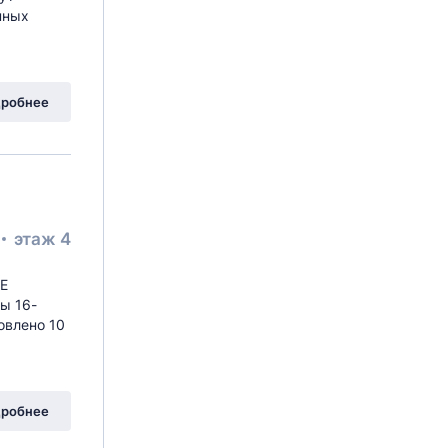
нных
робнее
этаж 4
NE
ы 16-
овлено 10
робнее