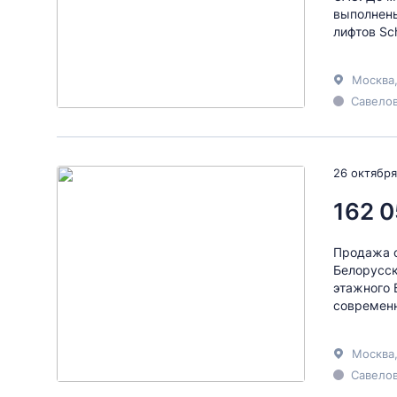
выполнены
лифтов Sc
Москва
Савелов
26 октября
162 0
Продажа о
Белорусск
этажного 
современн
Москва
Савелов