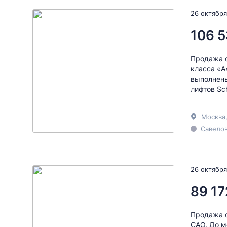
26 октября
106 5
Продажа о
класса «А
выполнены
лифтов Sc
Москва
Савелов
26 октября
89 17
Продажа о
САО. До м