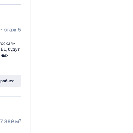
этаж 5
усская»
 БЦ будут
нных
робнее
7 889 м²