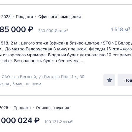
 2023
Продажа
Офисного помещения
85 000 ₽
1 518 м²
230 000 ₽ за м²
518, 2 м., целого этажа (офиса) в бизнес-центре «STONE Белор
» . До метро Белорусская 8 минут пешком. Фасады 16-этажного
 из юрского мрамора. В здании будет установлено 10 совреме
indler. Безопасность будет обеспечена...
,
САО
,
р-н Беговой
,
ул Ямского Поля 1-я
, 30
Под
ская , 6 мин. пешком
2025
Продажа
Офисного здания
 000 024 ₽
190 131 ₽ за м²