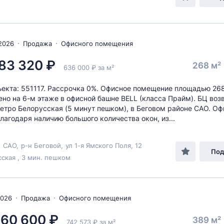
2026
Продажа
Офисного помещения
83 320 ₽
268 м²
636 000 ₽ за м²
екта: 551117. Рассрочка 0%. Офисное помещение площадью 268
но на 6-м этаже в офисной башне BELL (класса Прайм). БЦ воз
етро Белорусская (5 минут пешком), в Беговом районе САО. О
лагодаря наличию большого количества окон, из...
,
САО
,
р-н Беговой
,
ул 1-я Ямского Поля
, 12
Под
ская , 3 мин. пешком
2026
Продажа
Офисного помещения
860 600 ₽
389 м²
742 573 ₽ за м²