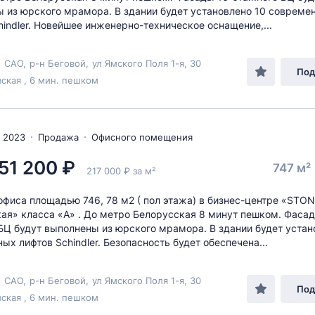
 из юрского мрамора. В здании будет установлено 10 совреме
hindler. Новейшее инженерно-техническое оснащение,...
,
САО
,
р-н Беговой
,
ул Ямского Поля 1-я
, 30
Под
ская , 6 мин. пешком
 2023
Продажа
Офисного помещения
51 200 ₽
747 м²
217 000 ₽ за м²
фиса площадью 746, 78 м2 ( пол этажа) в бизнес-центре «STO
ая» класса «А» . До метро Белорусская 8 минут пешком. Фасад
БЦ будут выполнены из юрского мрамора. В здании будет устан
ых лифтов Schindler. Безопасность будет обеспечена...
,
САО
,
р-н Беговой
,
ул Ямского Поля 1-я
, 30
Под
ская , 6 мин. пешком