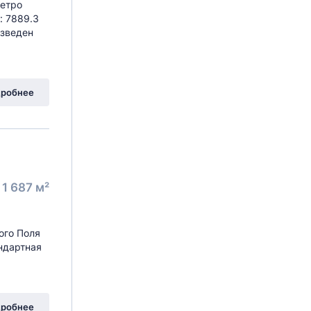
метро
: 7889.3
изведен
робнее
1 687 м²
ого Поля
ндартная
робнее