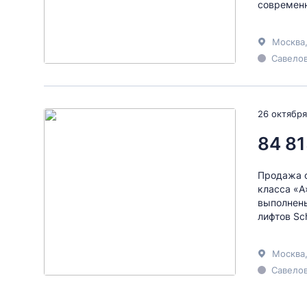
современн
Москва
Савелов
26 октября
84 81
Продажа о
класса «А
выполнены
лифтов Sch
Москва
Савелов