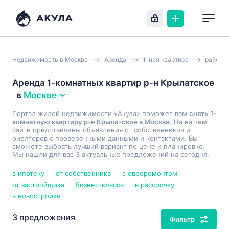
Недвижимость в Москве
Аренда
1-ная квартира
район 
Аренда 1-комнатных квартир р-н Крылатское
в
Москве
Портал жилой недвижимости «Акула» поможет вам
снять 1-
комнатную квартиру р-н Крылатское в Москве
. На нашем
сайте представлены объявления от собственников и
риелторов с проверенными данными и контактами. Вы
сможете выбрать лучший вариант по цене и планировке.
Мы нашли для вас 3 актуальных предложений на сегодня.
в ипотеку
от собственника
с евроремонтом
от застройщика
бизнес-класса
в рассрочку
в новостройке
3 предложения
Фильтр