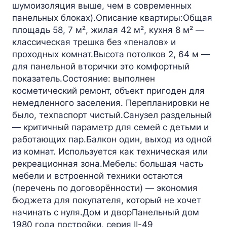
шумоизоляция выше, чем в современных
панельных блоках).Описание квартиры:Общая
площадь 58, 7 м², жилая 42 м², кухня 8 м² —
классическая трешка без «пеналов» и
проходных комнат.Высота потолков 2, 64 м —
для панельной вторички это комфортный
показатель.Состояние: выполнен
косметический ремонт, объект пригоден для
немедленного заселения. Перепланировки не
было, техпаспорт чистый.Санузел раздельный
— критичный параметр для семей с детьми и
работающих пар.Балкон один, выход из одной
из комнат. Используется как техническая или
рекреационная зона.Мебель: большая часть
мебели и встроенной техники остаются
(перечень по договорённости) — экономия
бюджета для покупателя, который не хочет
начинать с нуля.Дом и дворПанельный дом
1980 года постройки, серия II-49