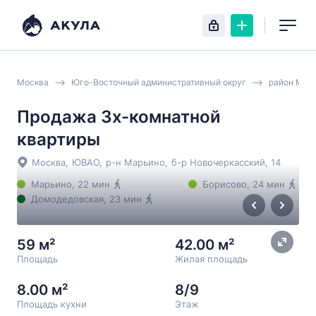
Москва
Юго-Восточный административный округ
район Мар
Продажа 3х-комнатной
квартиры
Москва
,
ЮВАО
,
р-н Марьино
,
б-р Новочеркасский
, 14
Марьино
, 22 мин
Борисово
, 24 мин
Домодедовская
, 23 мин
59 м²
42.00 м²
Площадь
Жилая площадь
8.00 м²
8/9
Площадь кухни
Этаж