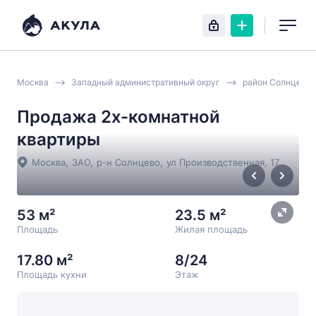
Москва
Западный административный округ
район Солнцево
Продажа 2х-комнатной
квартиры
Москва
,
ЗАО
,
р-н Солнцево
,
ул Производственная
, 17
53 м²
23.5 м²
Площадь
Жилая площадь
17.80 м²
8/24
Площадь кухни
Этаж