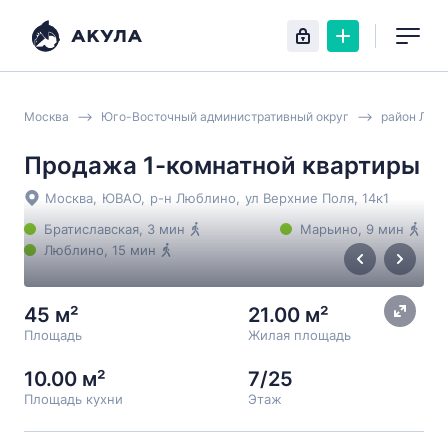
Москва
Юго-Восточный административный округ
район Люб
Продажа 1-комнатной квартиры
Москва
,
ЮВАО
,
р-н Люблино
,
ул Верхние Поля
, 14к1
Братиславская
, 3 мин
Марьино
, 9 мин
Люблино
, 15 мин
45 м²
21.00 м²
Площадь
Жилая площадь
10.00 м²
7/25
Площадь кухни
Этаж