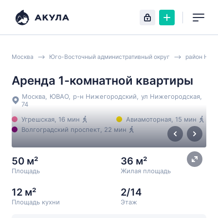
Москва
Юго-Восточный административный округ
район Ниж
Аренда 1-комнатной квартиры
Москва
,
ЮВАО
,
р-н Нижегородский
,
ул Нижегородская
,
74
Угрешская
, 16 мин
Авиамоторная
, 15 мин
Волгоградский проспект
, 22 мин
50 м²
36 м²
Площадь
Жилая площадь
12 м²
2/14
Площадь кухни
Этаж