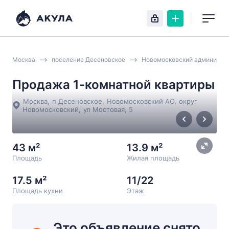
Москва
поселение Десеновское
Новомосковский администра
Продажа 1-комнатной квартиры
Москва
,
п Десеновское
,
Новомосковский АО
,
округ
Новомосковский
,
ул Мостовая
, 5
43 м²
13.9 м²
Площадь
Жилая площадь
17.5 м²
11/22
Площадь кухни
Этаж
Это объявление снято