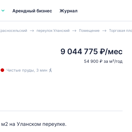
Арендный бизнес
Журнал
Красносельский
переулок Уланский
Помещение
Торговая пл
9 044 775 ₽/мес
54 900 ₽ за м²/год
Чистые пруды
, 3 мин
 м2 на Уланском переулке.