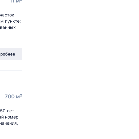
11 м²
Участок
м пункте:
твенных
робнее
700 м²
50 лет
ый номер
начения,