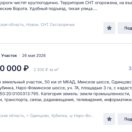
 Дороги чистят круглогодично. Территория СНТ огорожена, на въ
еские Ворота. Удобный подъезд, тихая улица....
кая область, Новое, СНТ Сестроречье
Под
, Участок
26 мая 2026
0 000 ₽
3
2 500 ₽ за м²
 земельный участок, 50 км от МКАД, Минское шоссе, Одинцовс
 Кубинка, Наро-Фоминское шоссе, уч. 7А, площадью 3 га, с када
50:20:0100313:795. Категория земель: земли промышленности,
и, транспорта, связи, радиовещания, телевидения, информатики,.
ская область
,
г Одинцово
,
Кубинка
,
ш Наро-Фоминское
, 7А
Под