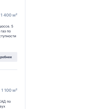
1 400 м²
шоссе. 5
газ по
ступности
робнее
1 100 м²
МКАД по
вух