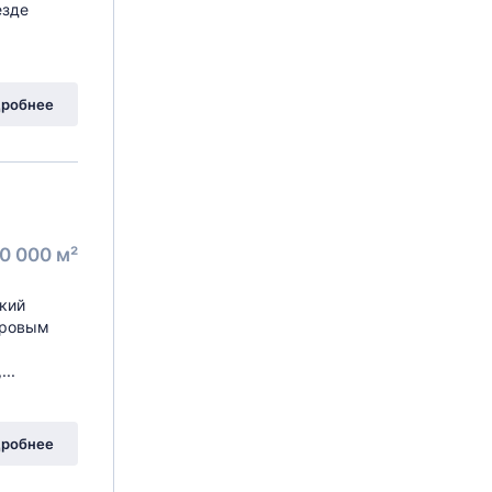
езде
робнее
0 000 м²
кий
стровым
..
робнее