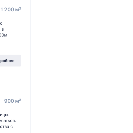
1 200 м²
к
 в
300м
робнее
900 м²
ницы.
саться.
ства с