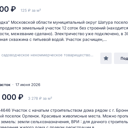
00 ₽
125 ₽ за м²
одка" Московской области муниципальный округ Шатура посело
продается земельный участок 12 соток без строений (находится
ости, межевание сделано). Электричество уже подключено, в 
ная скважина с питьевой водой. Участок расчищен,...
Рошаль, садоводческое некоммерческое товарищество Ягодка
Под
часток
17 июня 2026
 000 ₽
3 278 ₽ за м²
84646 Участок с начатым строительством дома рядом с г. Брон
й поселок Орленок. Красивые живописные места. Можно пропи
 земель: земли сельxозназначения, ВРИ : для дачного строитель
зведения жилого дома с правом регистрации в...