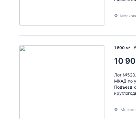
Московс
1 600 м² , 
10 90
Лот №528.
МКАД по у
Подъезд к
круглогод
Москов