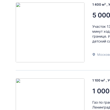
1 400 м² ,
5 000
Участок 1
минут ход
границе. 
детский са
Московс
1 100 м² , 
1 000
Газ по гр
Ленинград