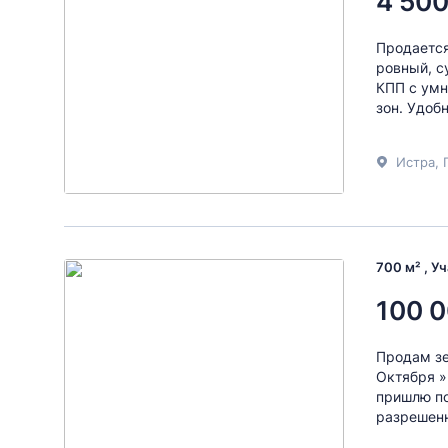
4 500
Продается
ровный, с
КПП с умн
зон. Удоб
Истра, 
700 м² , У
100 0
Продам зе
Октября »
пришлю по
разрешенн