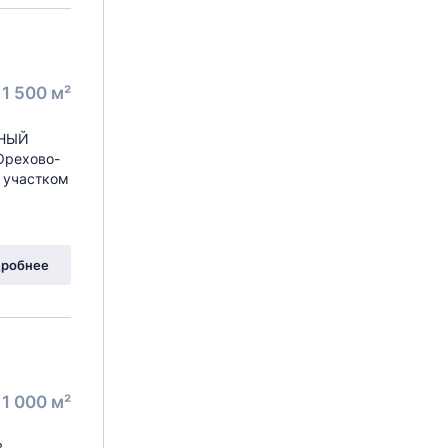
1 500 м²
ЬНЫЙ
 Орехово-
д участком
робнее
1 000 м²
В