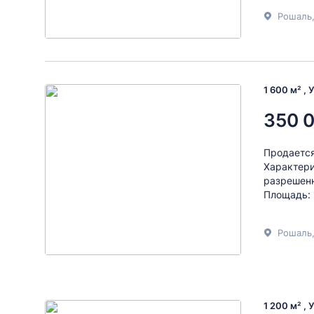
Рошаль,
1 600 м² , 
350 
Продается
Характери
разрешенн
Площадь: 
Рошаль,
1 200 м² , 