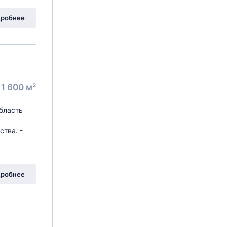
робнее
1 600 м²
бласть
тва. -
робнее