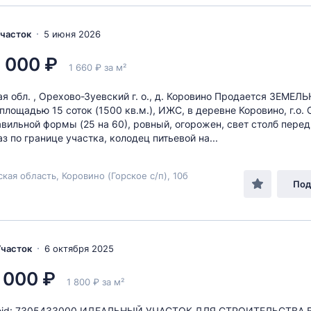
Участок
5 июня 2026
 000 ₽
1 660 ₽ за м²
я обл. , Орехово-Зуевский г. о., д. Коровино Продается ЗЕМЕЛ
лощадью 15 соток (1500 кв.м.), ИЖС, в деревне Коровино, г.о.
авильной формы (25 на 60), ровный, огорожен, свет столб пере
газ по границе участка, колодец питьевой на...
кая область, Коровино (Горское с/п), 10б
Под
 Участок
6 октября 2025
 000 ₽
1 800 ₽ за м²
vitoid: 7305433000 ИДEАЛЬНЫЙ УЧАСTОК ДЛЯ СТPОИTЕЛЬСТВA 