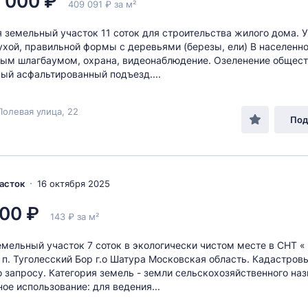
 000 ₽
409 091 ₽ за м²
 земельный участок 11 соток для строительства жилого дома. 
ухой, правильной формы с деревьями (березы, ели) В населенно
ым шлагбаумом, охрана, видеонаблюдение. Озеленение общес
ный асфальтированный подъезд....
Полевая улица, 22
Под
часток
16 октября 2025
00 ₽
143 ₽ за м²
мельный участок 7 соток в экологически чистом месте в СНТ « 
 п. Туголесский Бор г.о Шатура Московская область. Кадастров
 запросу. Категория земель - земли сельскохозяйственного наз
ое использование: для ведения...