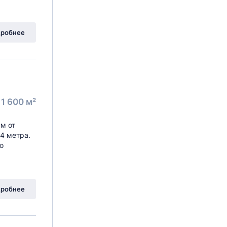
робнее
1 600 м²
м от
4 метра.
о
робнее