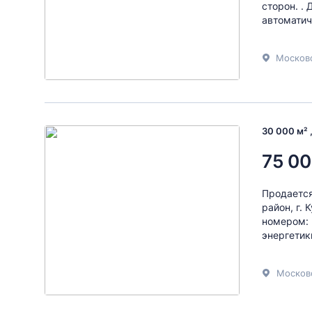
сторон. .
автоматич
Московс
30 000 м² 
75 00
Продается
район, г.
номером: 
энергетик
Москов