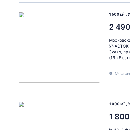
1 500 м² , 
2 490
Московска
УЧАСТОК п
Зуево, пр
(15 кВт), 
Московс
1 000 м² ,
1 800
id:43. A