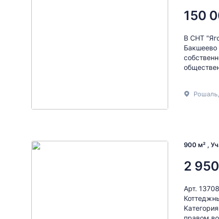
150 0
В СНТ "Яг
Бакшеево 
собственн
обществен
900 м² , У
2 950
Арт. 1370
Коттеджны
Kaтeгopия
правом во