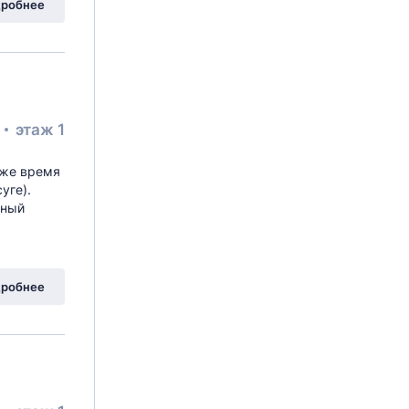
робнее
²
этаж 1
оже время
уге).
нный
робнее