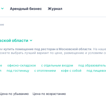
Арендный бизнес
Журнал
ние
вской области
ам
купить помещение под ресторан в Московской области
. На наш
ожете выбрать лучший вариант по цене, размещению и условиям со
фе
офисно-складское
с отдельным входом
под образователь
л
под гостиницу
с отоплением
кофе с собой
под пищево
Цена по убыванию
Цена по возрастанию