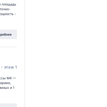
ая площадь
точно-
ощность -
робнее
²
этаж 1
ассы М4 —
щерино,
емных и 1