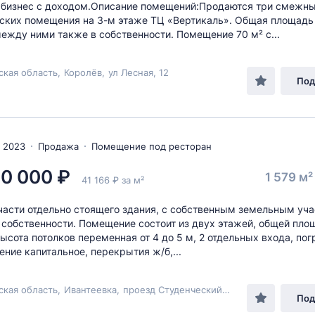
 бизнес с доходом.Описание помещений:Продаются три смежн
ких помещения на 3-м этаже ТЦ «Вертикаль». Общая площадь
ежду ними также в собственности. Помещение 70 м² с...
ская область
,
Королёв
,
ул Лесная
, 12
Под
 2023
Продажа
Помещение под ресторан
0 000 ₽
1 579 м
41 166 ₽ за м²
асти отдельно стоящего здания, с собственным земельным уча
 собственности. Помещение состоит из двух этажей, общей пл
высота потолков переменная от 4 до 5 м, 2 отдельных входа, по
ение капитальное, перекрытия ж/б,...
ская область
,
Ивантеевка
,
проезд Студенческий
, 12
Под