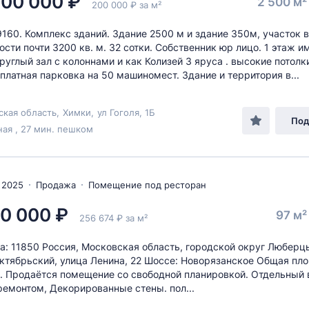
000 000 ₽
2 500 м
200 000 ₽ за м²
9160. Комплекс зданий. Здание 2500 м и здание 350м, участок в
ости почти 3200 кв. м. 32 сотки. Собственник юр лицо. 1 этаж и
руглый зал с колоннами и как Колизей 3 яруса . высокие потолки
сплатная парковка на 50 машиномест. Здание и территория в...
ская область
,
Химки
,
ул Гоголя
, 1Б
Под
ая , 27 мин. пешком
 2025
Продажа
Помещение под ресторан
0 000 ₽
97 м
256 674 ₽ за м²
а: 11850 Россия, Московская область, городской округ Люберц
ктябрьский, улица Ленина, 22 Шоссе: Новорязанское Общая пл
в. Продаётся помещение со свободной планировкой. Отдельный 
емонтом, Декорированные стены. пол...