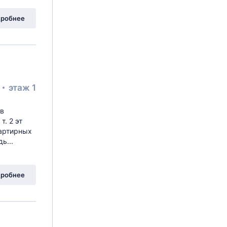
робнее
²
этаж 1
 в
т. 2 эт
вартирных
ь...
робнее