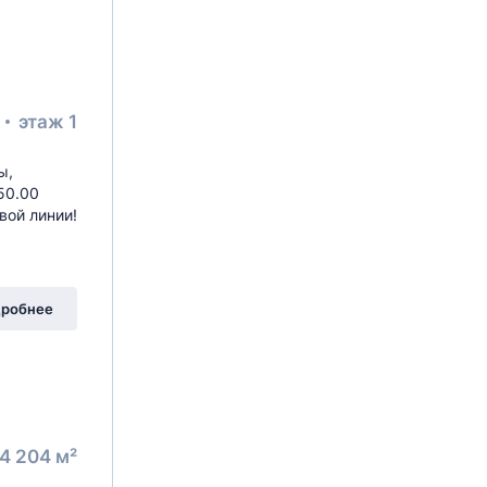
²
этаж 1
ы,
50.00
вой линии!
робнее
4 204 м²