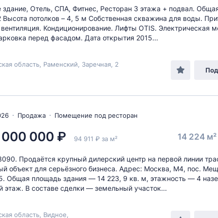
 здание, Отель, СПА, Фитнес, Ресторан 3 этажа + подвал. Общ
м2 Высота потолков – 4, 5 м Собственная скважина для воды. При
вентиляция. Кондиционирование. Лифты OTIS. Электрическая м
арковка перед фасадом. Дата открытия 2015...
кая область, Раменский, Заречная, 2
Под
026
Продажа
Помещение под ресторан
 000 000 ₽
14 224 м
94 911 ₽ за м²
3090. Продаётся крупный дилерский центр на первой линии тр
й объект для серьёзного бизнеса. Адрес: Москва, М4, пос. Ме
5. Общая площадь здания — 14 223, 9 кв. м, этажность — 4 наз
 этаж. В составе сделки — земельный участок...
кая область, Видное,