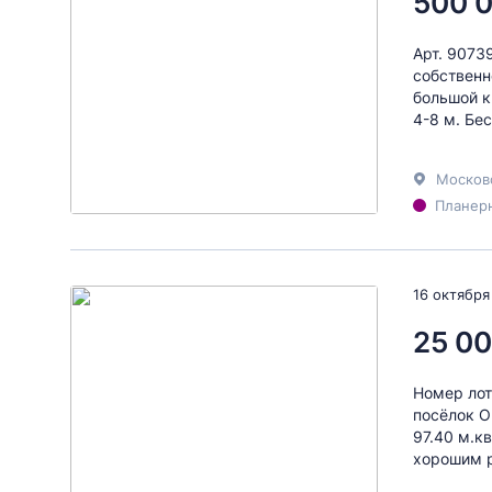
500 
Арт. 9073
собственн
большой к
4-8 м. Бе
Москов
Планерн
16 октября
25 00
Номер лот
посёлок О
97.40 м.к
хорошим р