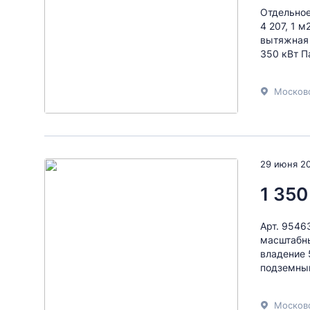
Отдельное
4 207, 1 
вытяжная 
350 кВт П
Московс
29 июня 2
1 350
Арт. 9546
масштабны
владение 
подземный
Московс