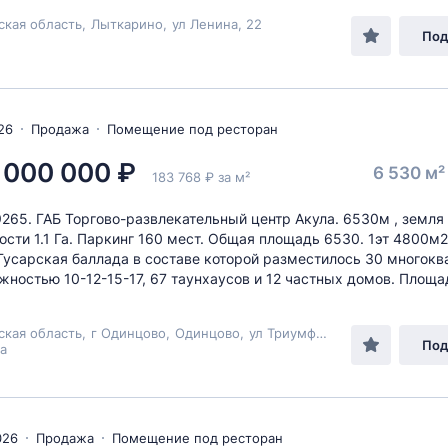
ская область
,
Лыткарино
,
ул Ленина
, 22
Под
26
Продажа
Помещение под ресторан
 000 000 ₽
6 530 м
183 768 ₽ за м²
9265. ГАБ Торгово-развлекательный центр Акула. 6530м , земля
ости 1.1 Га. Паркинг 160 мест. Общая площадь 6530. 1эт 4800м2 
Гусарская баллада в составе которой разместилось 30 многок
жностью 10-12-15-17, 67 таунхаусов и 12 частных домов. Площад
ская область
,
г Одинцово
,
Одинцово
,
ул Триумфальная
, 3
Под
а
026
Продажа
Помещение под ресторан