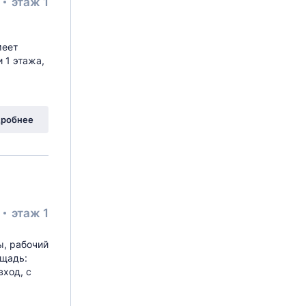
²
этаж 1
меет
 1 этажа,
робнее
²
этаж 1
ы, рабочий
ощадь:
вход, с