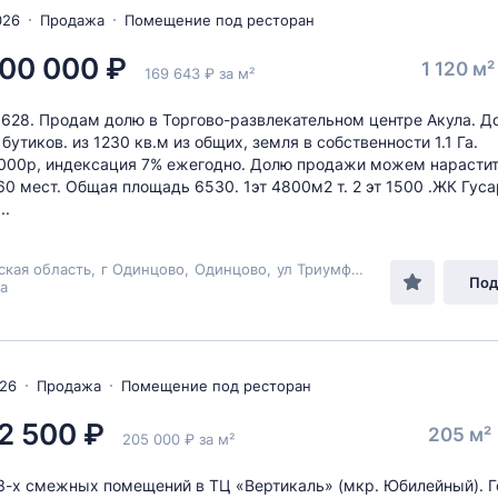
026
Продажа
Помещение под ресторан
00 000 ₽
1 120 м
169 643 ₽ за м²
6628. Продам долю в Торгово-развлекательном центре Акула. Д
бутиков. из 1230 кв.м из общих, земля в собственности 1.1 Га.
00р, индексация 7% ежегодно. Долю продажи можем нарастит
60 мест. Общая площадь 6530. 1эт 4800м2 т. 2 эт 1500 .ЖК Гус
..
ская область
,
г Одинцово
,
Одинцово
,
ул Триумфальная
, 3
Под
а
026
Продажа
Помещение под ресторан
2 500 ₽
205 м²
205 000 ₽ за м²
-х смежных помещений в ТЦ «Вертикаль» (мкр. Юбилейный). Г