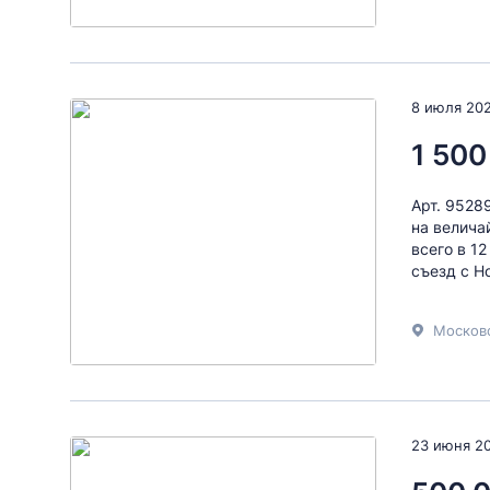
8 июля 20
1 500
Арт. 9528
на велича
всего в 1
cъезд с H
Московс
23 июня 2