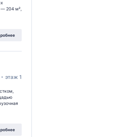
ых
 — 204 м²,
робнее
²
этаж 1
стком,
ощадью
грузочная
робнее