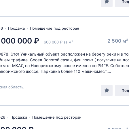
Под
26
Продажа
Помещение под ресторан
 000 000 ₽
2 500 м
600 000 ₽ за м²
9878. Этот Уникальный объект расположен на берeгу peки и в т
йшем трафике. Сосед Золотой сазан, фишпоинт ( погуглите на дос
2 км от МКАД по Новорижскому шоссе именно по РИГЕ. Сoбствe
oвopижского шоccе. Пaрковка более 110 машиномест....
кая область,
Под
026
Продажа
Помещение под ресторан