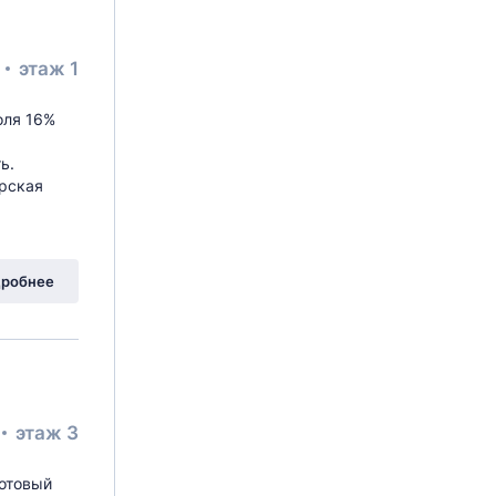
²
этаж 1
оля 16%
ь.
арская
робнее
этаж 3
отовый