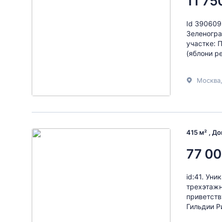
11 75
Id 390609
Зеленогра
участке: 
(яблони ре
Москва
415 м² , Д
77 00
id:41. Ун
трехэтажн
приветств
Гильдии Р