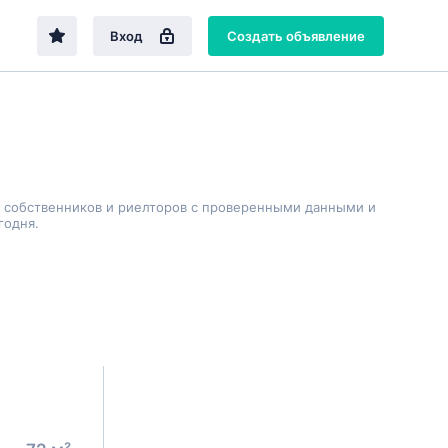
Вход
Создать объявление
т собственников и риелторов с проверенными данными и
годня.