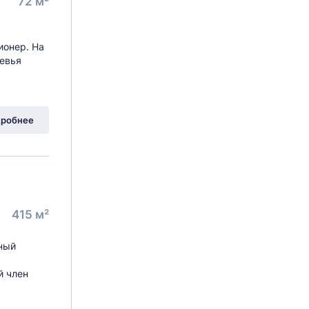
72 м²
ионер. Hа
ревья
робнее
415 м²
рный
й член