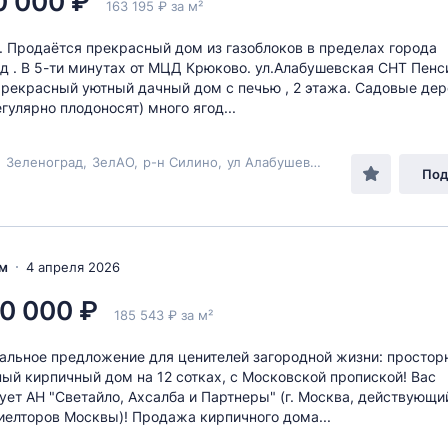
0 000 ₽
163 195 ₽ за м²
. Продаётся прекрасный дом из газоблоков в пределах города
д . В 5-ти минутах от МЦД Крюково. ул.Алабушевская СНТ Пенс
Прекрасный уютный дачный дом c печью , 2 этажа. Садовые де
гулярно плодоносят) много ягод...
,
Зеленоград
,
ЗелАО
,
р-н Силино
,
ул Алабушевская
, 21с32
Под
ом
4 апреля 2026
0 000 ₽
185 543 ₽ за м²
икальное предложение для ценителей загородной жизни: просто
ый кирпичный дом на 12 сотках, с Московской пропиской! Вас
ует АН "Светайло, Ахсалба и Партнеры" (г. Москва, действующи
иелторов Москвы)! Продажа кирпичного дома...